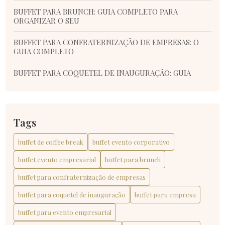
BUFFET PARA BRUNCH: GUIA COMPLETO PARA
ORGANIZAR O SEU
BUFFET PARA CONFRATERNIZAÇÃO DE EMPRESAS: O
GUIA COMPLETO
BUFFET PARA COQUETEL DE INAUGURAÇÃO: GUIA
COMPLETO E DICAS ESSENCIAIS
BUFFET PARA COQUETEL DE INAUGURAÇÃO: GUIA
COMPLETO PARA SUCESSO
Tags
BUFFET PARA EMPRESA: GUIA COMPLETO PARA
buffet de coffee break
buffet evento corporativo
ESCOLHER O MELHOR SERVIÇO
buffet evento empresarial
buffet para brunch
BUFFET PARA EVENTO EMPRESARIAL: O GUIA
COMPLETO PARA ESCOLHER
buffet para confraternização de empresas
BUFFET PARA EVENTO EMPRESARIAL: O GUIA
buffet para coquetel de inauguração
buffet para empresa
COMPLETO QUE VOCÊ PRECISA
buffet para evento empresarial