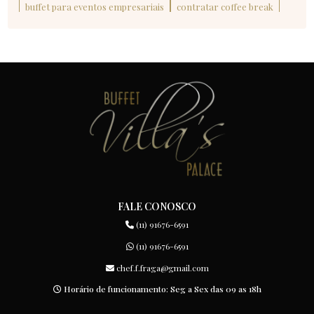
BUFFET PARA EVENTOS EMPRESARIAIS: O GUIA
buffet para eventos empresariais
contratar coffee break
COMPLETO PARA SUCESSO
coquetel corporativo
CONTRATAR COFFEE BREAK: GUIA PRÁTICO PARA
EVENTOS DE SUCESSO
CONTRATAR COFFEE BREAK: O GUIA ESSENCIAL PARA
SEU EVENTO
COQUETEL CORPORATIVO: DICAS INFALÍVEIS PARA UM
EVENTO INESQUECÍVEL
COQUETEL CORPORATIVO: O GUIA COMPLETO PARA O
SUCESSO EXECUTIVO
FALE CONOSCO
(11) 91676-6591
(11) 91676-6591
chef.f.fraga@gmail.com
Horário de funcionamento: Seg a Sex das 09 as 18h