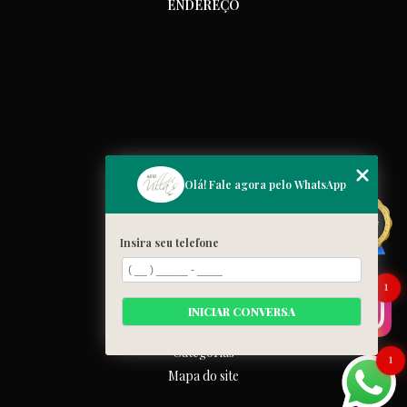
ENDEREÇO
MENU
Olá! Fale agora pelo WhatsApp
Home
Quem somos
Insira seu telefone
Cardápio
Blog
1
Galeria
INICIAR CONVERSA
Contato
Categorias
1
Mapa do site