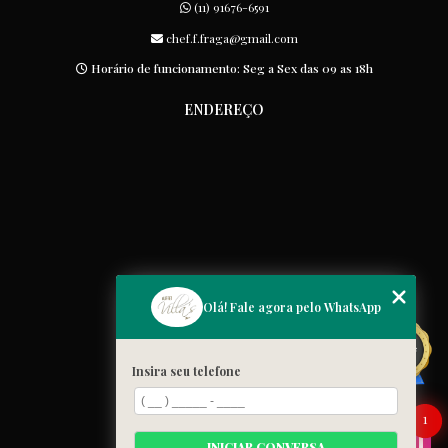
(11) 91676-6591
chef.f.fraga@gmail.com
Horário de funcionamento: Seg a Sex das 09 as 18h
ENDEREÇO
MENU
Olá! Fale agora pelo WhatsApp
Home
Quem somos
Insira seu telefone
Cardápio
Blog
1
Galeria
INICIAR CONVERSA