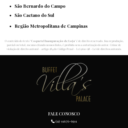
São Bernardo do Campo
São Caetano do Sul
Região Metropolitana de Campinas
O conteúdo do texto "
Coquetel Inauguração de Loja
" é de direito reservado. Sua reprodução,
parcial ou total, mesmo citando nossos links, é proibida sem a autorização do autor. Crime de
violação de direito autoral – artigo 184 do Código Penal –
Lei 9610/98 - Lei de direitos autorais
.
FALE CONOSCO
(11) 91676-6591