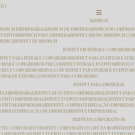
ATO
BRUNCH
 BRUNCH EMPRESARIAL
BRUNCH DE EMPRESA
BRUNCH NA EMPRES
 EVENTOS
BRUNCH PARA EMPRESAS
BUFFET BRUNCH
BRUNCH CO
 BRUNCH
BUFFET DE BRUNCH
BUFFET EM FEIRAS E CONGRESSOS
UFFET PARA FEIRAS E CONGRESSOS
BUFFET PARA EVENTOS E FEIR
FEIRAS E CONGRESSOS PREÇO
BUFFET FEIRAS E EVENTOS
SERVIÇO
FEIRA E CONGRESSO
SERVIÇO DE BUFFET PARA FEIRAS E EVENTOS
FEIRAS DE EXPOSIÇÃO
BUFFET PARA CONGRESSO
BUFFET PARA EMPRESAS
STA EMPRESARIAL
BUFFET DE EVENTO EMPRESARIAL
BUFFET PARA
 EVENTO EMPRESARIAL
BUFFET EVENTO EMPRESARIAL
BUFFET PA
EVENTOS EMPRESARIAIS
BUFFET CONFRATERNIZAÇÃO EMPRESA
 CONFRATERNIZAÇÃO DE EMPRESAS
BUFFET EMPRESARIAL
BUFFETS CORPORATIVOS
ETEL CORPORATIVO
BUFFET CORPORATIVO CAFÉ DA MANHÃ
BUF
 CORPORATIVA
BUFFET EVENTO CORPORATIVO
BUFFET EVENTOS 