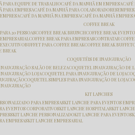
HÃ PARA EQUIPE DE TRABALHO
CAFÉ DA MANHÃ EM EMPRESA
CAF
HÃ PARA EMPRESA
CAFÉ DA MANHÃ PARA COLABORADORES
EMPRE
K EMPRESA
CAFÉ DA MANHÃ NA EMPRESA
CAFÉ DA MANHÃ EMPRES
COFFEE BREAK
 PARA 20 PESSOAS
COFFEE BREAK BRUNCH
COFFEE BREAK EVENT
K EMPRESARIAL
COFFEE BREAK PARA EMPRESAS
CONTRATAR COFFE
K EXECUTIVO
BUFFET PARA COFFEE BREAK
COFFEE BREAK BUFFET
E BREAK
COQUETÉIS DE INAUGURAÇÃO
 INAUGURAÇÃO SALÃO DE BELEZA
COQUETEL INAUGURAÇÃO DE L
 INAUGURAÇÃO LOJA
COQUETEL PARA INAUGURAÇÃO DE LOJA
CO
NAUGURAÇÃO
COQUETEL SIMPLES PARA INAUGURAÇÃO DE LOJA
C
 INAUGURAÇÃO
KIT LANCHES
PERSONALIZADO PARA EMPRESAS
KIT LANCHE PARA EVENTOS EMPR
PARA EVENTOS CORPORATIVOS
KIT LANCHE HOSPITALAR
KIT LANC
XPRESS
KIT LANCHE PERSONALIZADO
KIT LANCHE PARA EVENTOS
ARA EMPRESAS
KIT LANCHE EMPRESARIAL