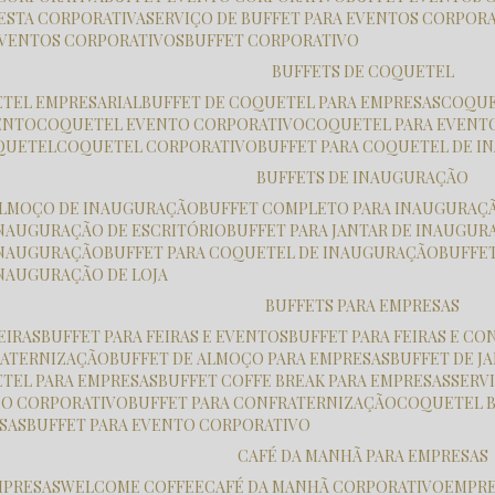
FESTA CORPORATIVA
SERVIÇO DE BUFFET PARA EVENTOS CORPOR
 EVENTOS CORPORATIVOS
BUFFET CORPORATIVO
BUFFETS DE COQUETEL
ETEL EMPRESARIAL
BUFFET DE COQUETEL PARA EMPRESAS
COQU
ENTO
COQUETEL EVENTO CORPORATIVO
COQUETEL PARA EVENT
OQUETEL
COQUETEL CORPORATIVO
BUFFET PARA COQUETEL DE 
BUFFETS DE INAUGURAÇÃO
 ALMOÇO DE INAUGURAÇÃO
BUFFET COMPLETO PARA INAUGURAÇ
 INAUGURAÇÃO DE ESCRITÓRIO
BUFFET PARA JANTAR DE INAUGU
 INAUGURAÇÃO
BUFFET PARA COQUETEL DE INAUGURAÇÃO
BUFFE
INAUGURAÇÃO DE LOJA
BUFFETS PARA EMPRESAS
FEIRAS
BUFFET PARA FEIRAS E EVENTOS
BUFFET PARA FEIRAS E C
RATERNIZAÇÃO
BUFFET DE ALMOÇO PARA EMPRESAS
BUFFET DE 
ETEL PARA EMPRESAS
BUFFET COFFE BREAK PARA EMPRESAS
SER
ÇO CORPORATIVO
BUFFET PARA CONFRATERNIZAÇÃO
COQUETEL 
ESAS
BUFFET PARA EVENTO CORPORATIVO
CAFÉ DA MANHÃ PARA EMPRESAS
MPRESAS
WELCOME COFFEE
CAFÉ DA MANHÃ CORPORATIVO
EMPR