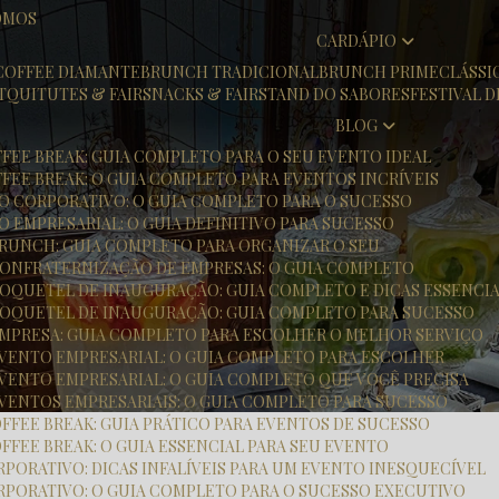
OMOS
CARDÁPIO
COFFEE DIAMANTE
BRUNCH TRADICIONAL
BRUNCH PRIME
CLÁSS
T
QUITUTES & FAIR
SNACKS & FAIR
STAND DO SABORES
FESTIVAL 
BLOG
FFEE BREAK: GUIA COMPLETO PARA O SEU EVENTO IDEAL
FFEE BREAK: O GUIA COMPLETO PARA EVENTOS INCRÍVEIS
TO CORPORATIVO: O GUIA COMPLETO PARA O SUCESSO
O EMPRESARIAL: O GUIA DEFINITIVO PARA SUCESSO
 BRUNCH: GUIA COMPLETO PARA ORGANIZAR O SEU
 CONFRATERNIZAÇÃO DE EMPRESAS: O GUIA COMPLETO
 COQUETEL DE INAUGURAÇÃO: GUIA COMPLETO E DICAS ESSENCIA
 COQUETEL DE INAUGURAÇÃO: GUIA COMPLETO PARA SUCESSO
 EMPRESA: GUIA COMPLETO PARA ESCOLHER O MELHOR SERVIÇO
 EVENTO EMPRESARIAL: O GUIA COMPLETO PARA ESCOLHER
 EVENTO EMPRESARIAL: O GUIA COMPLETO QUE VOCÊ PRECISA
EVENTOS EMPRESARIAIS: O GUIA COMPLETO PARA SUCESSO
OFFEE BREAK: GUIA PRÁTICO PARA EVENTOS DE SUCESSO
FFEE BREAK: O GUIA ESSENCIAL PARA SEU EVENTO
RPORATIVO: DICAS INFALÍVEIS PARA UM EVENTO INESQUECÍVEL
RPORATIVO: O GUIA COMPLETO PARA O SUCESSO EXECUTIVO