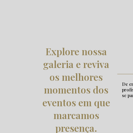
Home
Galeria
Galeria
Explore nossa
galeria e reviva
os melhores
De en
momentos dos
profi
se pa
eventos em que
marcamos
presença.