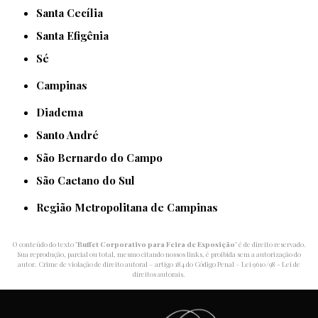
Santa Cecília
Santa Efigênia
Sé
Campinas
Diadema
Santo André
São Bernardo do Campo
São Caetano do Sul
Região Metropolitana de Campinas
O conteúdo do texto "
Buffet Corporativo para Feira de Exposição
" é de direito reservado.
Sua reprodução, parcial ou total, mesmo citando nossos links, é proibida sem a autorização do
autor. Crime de violação de direito autoral – artigo 184 do Código Penal –
Lei 9610/98 - Lei de
direitos autorais
.