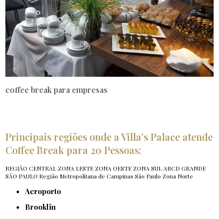
coffee break para empresas
Principais regiões onde a Villa's Palace atende
Coffee Break para 20 Pessoas:
REGIÃO CENTRAL
ZONA LESTE
ZONA OESTE
ZONA SUL
ABCD
GRANDE
SÃO PAULO
Região Metropolitana de Campinas
São Paulo
Zona Norte
Aeroporto
Brooklin