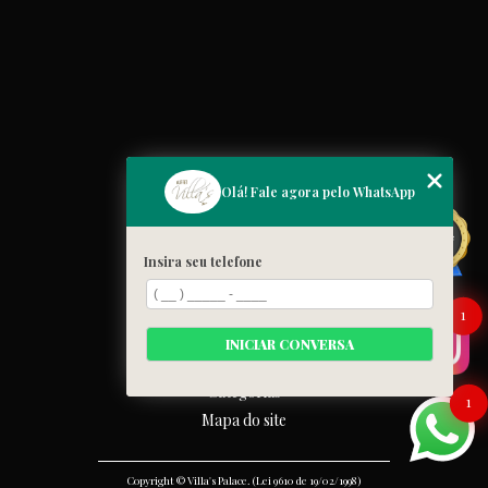
MENU
Olá! Fale agora pelo WhatsApp
Home
Quem somos
Insira seu telefone
Cardápio
Blog
1
Galeria
INICIAR CONVERSA
Contato
Categorias
1
Mapa do site
Copyright © Villa's Palace. (Lei 9610 de 19/02/1998)