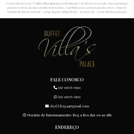
O conteúdo do texto "
Coffee Break para 20 Pessoas
" é de direito reservado. Sua reprodução,
parcial ou total, mesmo citando nossos links, é proibida sem a autorização do autor. Crime de
violação de direito autoral – artigo 184 do Código Penal –
Lei 9610/98 - Lei de direitos autorais
.
FALE CONOSCO
(11) 91676-6591
(11) 91676-6591
chef.f.fraga@gmail.com
Horário de funcionamento: Seg a Sex das 09 as 18h
ENDEREÇO