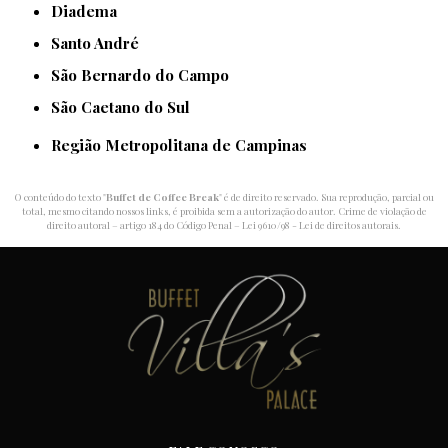
Diadema
Santo André
São Bernardo do Campo
São Caetano do Sul
Região Metropolitana de Campinas
O conteúdo do texto "
Buffet de Coffee Break
" é de direito reservado. Sua reprodução, parcial ou
total, mesmo citando nossos links, é proibida sem a autorização do autor. Crime de violação de
direito autoral – artigo 184 do Código Penal –
Lei 9610/98 - Lei de direitos autorais
.