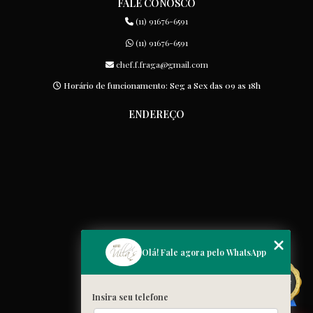
FALE CONOSCO
(11) 91676-6591
(11) 91676-6591
chef.f.fraga@gmail.com
Horário de funcionamento: Seg a Sex das 09 as 18h
ENDEREÇO
MENU
Olá! Fale agora pelo WhatsApp
Home
Quem somos
Insira seu telefone
Cardápio