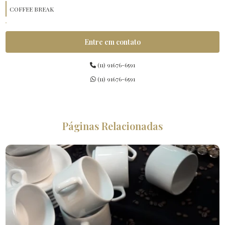
COFFEE BREAK
COQUETÉIS DE INAUGURAÇÃO
Entre em contato
KIT LANCHES
(11) 91676-6591
(11) 91676-6591
Páginas Relacionadas