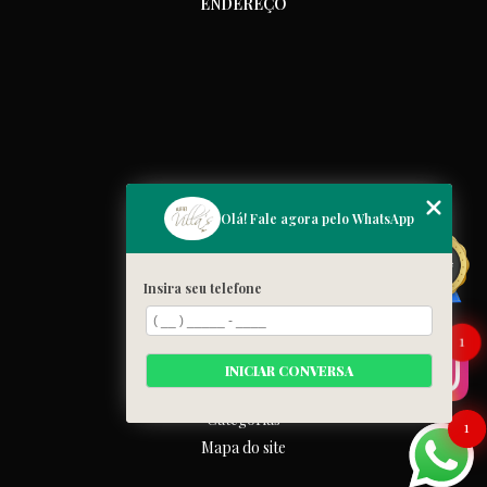
ENDEREÇO
MENU
Olá! Fale agora pelo WhatsApp
Home
Quem somos
Insira seu telefone
Cardápio
Blog
1
Galeria
INICIAR CONVERSA
Contato
Categorias
1
Mapa do site