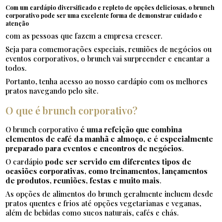
Com um cardápio diversificado e repleto de opções deliciosas, o brunch
corporativo pode ser uma excelente forma de demonstrar cuidado e
atenção
com as pessoas que fazem a empresa crescer.
Seja para comemorações especiais, reuniões de negócios ou
eventos corporativos, o brunch vai surpreender e encantar a
todos.
Portanto, tenha acesso ao nosso cardápio com os melhores
pratos navegando pelo site.
O que é brunch corporativo?
O brunch corporativo
é uma refeição que combina
elementos de café da manhã e almoço, e é especialmente
preparado para eventos e encontros de negócios
.
O cardápio
pode ser servido em diferentes tipos de
ocasiões corporativas, como treinamentos, lançamentos
de produtos, reuniões, festas e muito mais
.
As opções de alimentos do brunch geralmente incluem desde
pratos quentes e frios até opções vegetarianas e veganas,
além de bebidas como sucos naturais, cafés e chás.