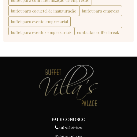
buffet para confraternização de empresas
BUFFET PARA EVENTO EMPRESARIAL: O GUIA
buffet para coquetel de inauguração
buffet para empresa
COMPLETO QUE VOCÊ PRECISA
buffet para evento empresarial
BUFFET PARA EVENTOS EMPRESARIAIS: O GUIA
buffet para eventos empresariais
contratar coffee break
COMPLETO PARA SUCESSO
coquetel corporativo
CONTRATAR COFFEE BREAK: GUIA PRÁTICO PARA
EVENTOS DE SUCESSO
CONTRATAR COFFEE BREAK: O GUIA ESSENCIAL PARA
SEU EVENTO
COQUETEL CORPORATIVO: DICAS INFALÍVEIS PARA UM
EVENTO INESQUECÍVEL
COQUETEL CORPORATIVO: O GUIA COMPLETO
PARA O SUCESSO EXECUTIVO
FALE CONOSCO
(11) 91676-6591
(11) 91676-6591