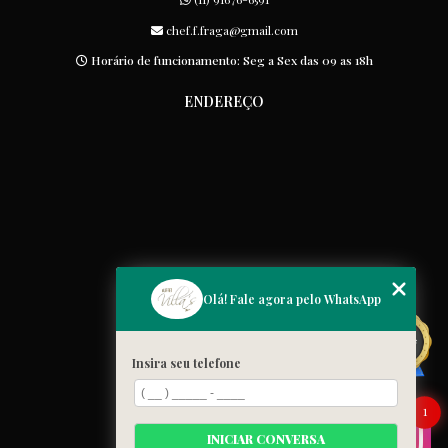
chef.f.fraga@gmail.com
Horário de funcionamento: Seg a Sex das 09 as 18h
ENDEREÇO
MENU
Olá! Fale agora pelo WhatsApp
Home
Quem somos
Insira seu telefone
Cardápio
Blog
1
Galeria
INICIAR CONVERSA