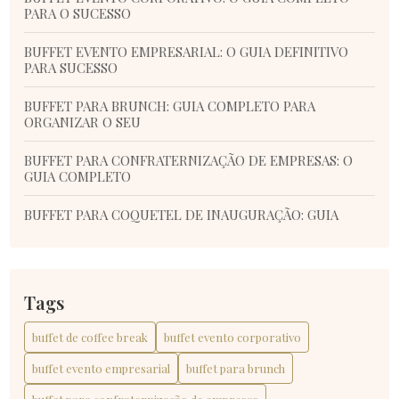
PARA O SUCESSO
BUFFET EVENTO EMPRESARIAL: O GUIA DEFINITIVO
PARA SUCESSO
BUFFET PARA BRUNCH: GUIA COMPLETO PARA
ORGANIZAR O SEU
BUFFET PARA CONFRATERNIZAÇÃO DE EMPRESAS: O
GUIA COMPLETO
BUFFET PARA COQUETEL DE INAUGURAÇÃO: GUIA
COMPLETO E DICAS ESSENCIAIS
BUFFET PARA COQUETEL DE INAUGURAÇÃO: GUIA
COMPLETO PARA SUCESSO
Tags
BUFFET PARA EMPRESA: GUIA COMPLETO PARA
buffet de coffee break
buffet evento corporativo
ESCOLHER O MELHOR SERVIÇO
buffet evento empresarial
buffet para brunch
BUFFET PARA EVENTO EMPRESARIAL: O GUIA
COMPLETO PARA ESCOLHER