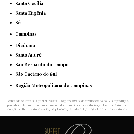
Santa Cecília
Santa Efigênia
Sé
Campinas
Diadema
Santo André
São Bernardo do Campo
São Caetano do Sul
Região Metropolitana de Campinas
O conteúdo do texto "
Coquetel Evento Corporativo
" é de direito reservado. Sua reprodução,
parcial ou total, mesmo citando nossos links, é proibida sem a autorização do autor. Crime de
violação de direito autoral – artigo 184 do Código Penal –
Lei 9610/98 - Lei de direitos autorais
.