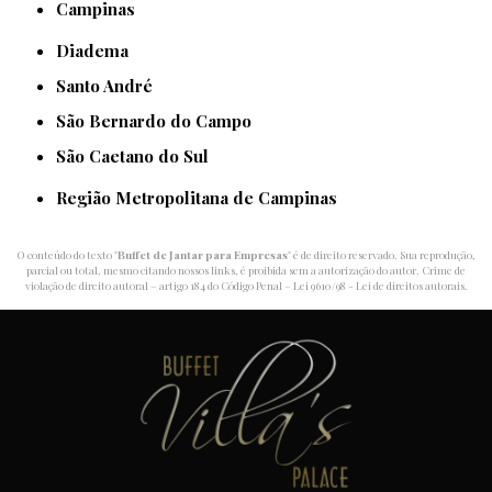
Campinas
Diadema
Santo André
São Bernardo do Campo
São Caetano do Sul
Região Metropolitana de Campinas
O conteúdo do texto "
Buffet de Jantar para Empresas
" é de direito reservado. Sua reprodução,
parcial ou total, mesmo citando nossos links, é proibida sem a autorização do autor. Crime de
violação de direito autoral – artigo 184 do Código Penal –
Lei 9610/98 - Lei de direitos autorais
.