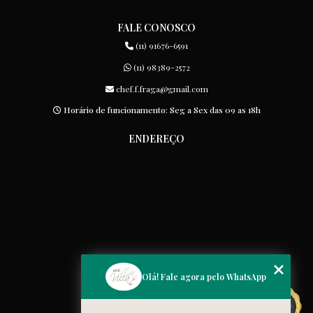
FALE CONOSCO
(11) 91676-6591
(11) 98389-2572
chef.f.fraga@gmail.com
Horário de funcionamento: Seg a Sex das 09 as 18h
ENDEREÇO
MENU
Olá! Fale agora pelo WhatsApp
Home