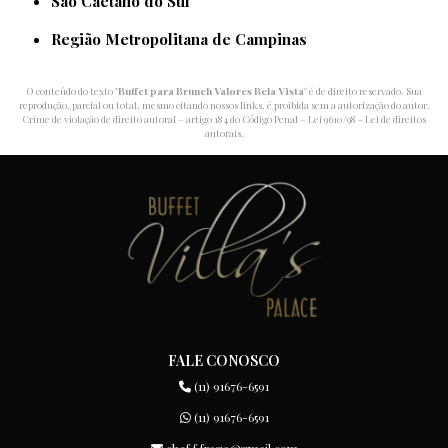
São Caetano do Sul
Região Metropolitana de Campinas
O conteúdo do texto "
Buffet para Brunch Valores Bela Vista
" é de direito reservado. Sua
reprodução, parcial ou total, mesmo citando nossos links, é proibida sem a autorização do autor.
Crime de violação de direito autoral – artigo 184 do Código Penal –
Lei 9610/98 - Lei de direitos
autorais
.
FALE CONOSCO
(11) 91676-6591
(11) 91676-6591