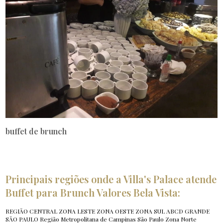
buffet de brunch
Principais regiões onde a Villa's Palace atende
Buffet para Brunch Valores Bela Vista:
REGIÃO CENTRAL
ZONA LESTE
ZONA OESTE
ZONA SUL
ABCD
GRANDE
SÃO PAULO
Região Metropolitana de Campinas
São Paulo
Zona Norte