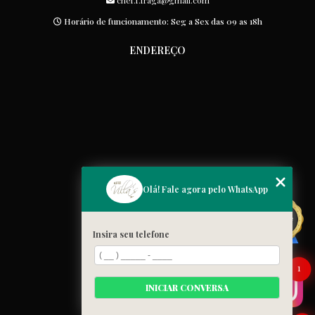
chef.f.fraga@gmail.com
Horário de funcionamento: Seg a Sex das 09 as 18h
ENDEREÇO
MENU
Olá! Fale agora pelo WhatsApp
Home
Quem somos
Insira seu telefone
Cardápio
Blog
1
Galeria
INICIAR CONVERSA
Contato