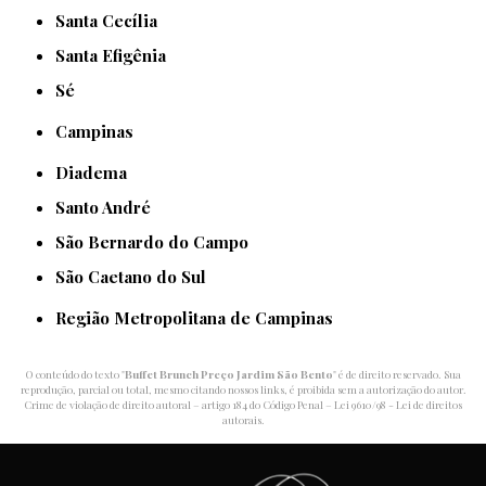
Santa Cecília
Santa Efigênia
Sé
Campinas
Diadema
Santo André
São Bernardo do Campo
São Caetano do Sul
Região Metropolitana de Campinas
O conteúdo do texto "
Buffet Brunch Preço Jardim São Bento
" é de direito reservado. Sua
reprodução, parcial ou total, mesmo citando nossos links, é proibida sem a autorização do autor.
Crime de violação de direito autoral – artigo 184 do Código Penal –
Lei 9610/98 - Lei de direitos
autorais
.