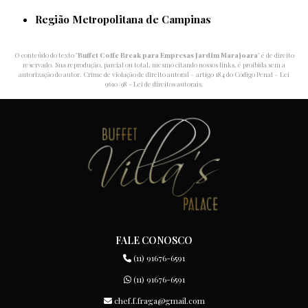
Região Metropolitana de Campinas
O conteúdo do texto "
Buffet Coffe Break para Empresas Jardim Marajoara
" é de direito
reservado. Sua reprodução, parcial ou total, mesmo citando nossos links, é proibida sem a
autorização do autor. Crime de violação de direito autoral – artigo 184 do Código Penal –
Lei
9610/98 - Lei de direitos autorais
.
FALE CONOSCO
(11) 91676-6591
(11) 91676-6591
chef.f.fraga@gmail.com