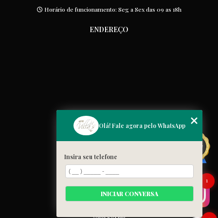
Horário de funcionamento: Seg a Sex das 09 as 18h
ENDEREÇO
MENU
Olá! Fale agora pelo WhatsApp
Home
Quem somos
Insira seu telefone
Cardápio
Blog
1
Galeria
INICIAR CONVERSA
Contato
Categorias