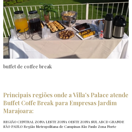
buffet de coffee break
Principais regiões onde a Villa's Palace atende
Buffet Coffe Break para Empresas Jardim
Marajoara:
REGIÃO CENTRAL
ZONA LESTE
ZONA OESTE
ZONA SUL
ABCD
GRANDE
SÃO PAULO
Região Metropolitana de Campinas
São Paulo
Zona Norte