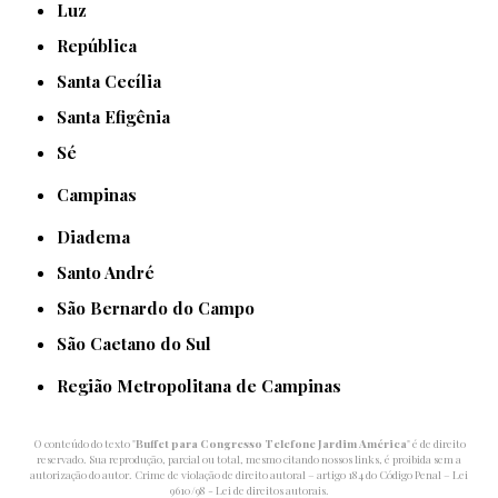
Luz
República
Santa Cecília
Santa Efigênia
Sé
Campinas
Diadema
Santo André
São Bernardo do Campo
São Caetano do Sul
Região Metropolitana de Campinas
O conteúdo do texto "
Buffet para Congresso Telefone Jardim América
" é de direito
reservado. Sua reprodução, parcial ou total, mesmo citando nossos links, é proibida sem a
autorização do autor. Crime de violação de direito autoral – artigo 184 do Código Penal –
Lei
9610/98 - Lei de direitos autorais
.