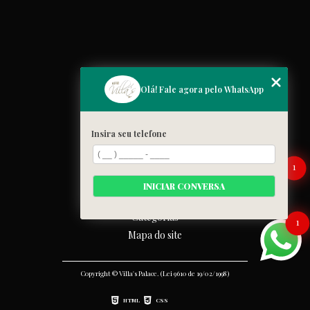
MENU
Olá! Fale agora pelo WhatsApp
Home
Quem somos
Insira seu telefone
Cardápio
Blog
1
Galeria
INICIAR CONVERSA
Contato
Categorias
1
Mapa do site
Copyright © Villa's Palace. (Lei 9610 de 19/02/1998)
HTML
CSS