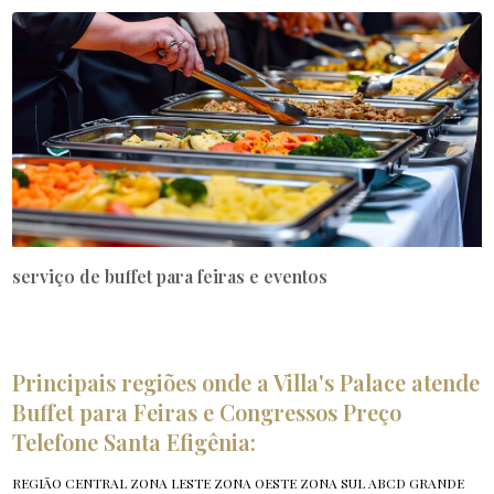
serviço de buffet para feiras e eventos
Principais regiões onde a Villa's Palace atende
Buffet para Feiras e Congressos Preço
Telefone Santa Efigênia:
REGIÃO CENTRAL
ZONA LESTE
ZONA OESTE
ZONA SUL
ABCD
GRANDE