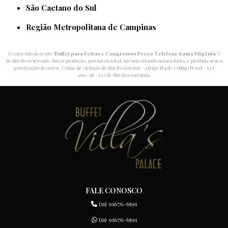
São Caetano do Sul
Região Metropolitana de Campinas
O conteúdo do texto "
Buffet para Feiras e Congressos Preço Telefone Santa Efigênia
" é
de direito reservado. Sua reprodução, parcial ou total, mesmo citando nossos links, é proibida sem a
autorização do autor. Crime de violação de direito autoral – artigo 184 do Código Penal –
Lei
9610/98 - Lei de direitos autorais
.
FALE CONOSCO
(11) 91676-6591
(11) 91676-6591