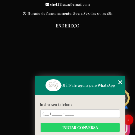
chef.f.fraga@gmail.com
Horário de funcionamento: Seg a Sex das 09 as 18h
ENDEREÇO
MENU
Olá! Fale agora pelo WhatsApp
Home
Quem somos
Insira seu telefone
Cardápio
Blog
1
Galeria
INICIAR CONVERSA
Contato