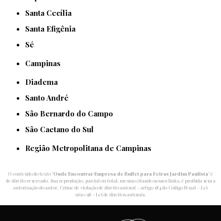
Santa Cecília
Santa Efigênia
Sé
Campinas
Diadema
Santo André
São Bernardo do Campo
São Caetano do Sul
Região Metropolitana de Campinas
O conteúdo do texto "
Onde Encontrar Empresa de Buffet para Feiras Jardim Paulista
" é
de direito reservado. Sua reprodução, parcial ou total, mesmo citando nossos links, é proibida sem a
autorização do autor. Crime de violação de direito autoral – artigo 184 do Código Penal –
Lei
9610/98 - Lei de direitos autorais
.