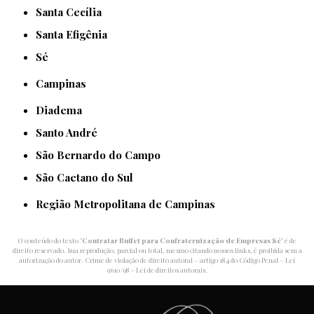
Santa Cecília
Santa Efigênia
Sé
Campinas
Diadema
Santo André
São Bernardo do Campo
São Caetano do Sul
Região Metropolitana de Campinas
O conteúdo do texto "
Contratar Buffet para Confraternização de Empresas Sé
" é de
direito reservado. Sua reprodução, parcial ou total, mesmo citando nossos links, é proibida sem a
autorização do autor. Crime de violação de direito autoral – artigo 184 do Código Penal –
Lei
9610/98 - Lei de direitos autorais
.