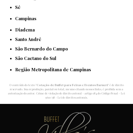
Sé
Campinas
Diadema
Santo André
São Bernardo do Campo
São Caetano do Sul
Região Metropolitana de Campinas
O conteúdo do texto "
Cotação de Buffet para Feiras e Eventos Barueri
" é de direito
reservado. Sua reprodução, parcial ou total, mesmo citando nossos links, é proibida sem a
autorização do autor. Crime de violação de direito autoral – artigo 184 do Código Penal –
Lei
9610/98 - Lei de direitos autorais
.