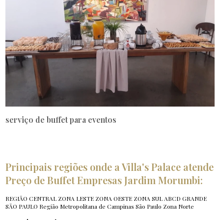
serviço de buffet para eventos
Principais regiões onde a Villa's Palace atende
Preço de Buffet Empresas Jardim Morumbi:
REGIÃO CENTRAL
ZONA LESTE
ZONA OESTE
ZONA SUL
ABCD
GRANDE
SÃO PAULO
Região Metropolitana de Campinas
São Paulo
Zona Norte