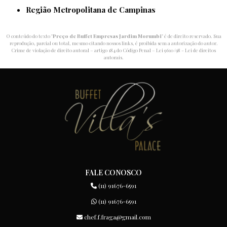
Região Metropolitana de Campinas
O conteúdo do texto "
Preço de Buffet Empresas Jardim Morumbi
" é de direito reservado. Sua
reprodução, parcial ou total, mesmo citando nossos links, é proibida sem a autorização do autor.
Crime de violação de direito autoral – artigo 184 do Código Penal –
Lei 9610/98 - Lei de direitos
autorais
.
FALE CONOSCO
(11) 91676-6591
(11) 91676-6591
chef.f.fraga@gmail.com