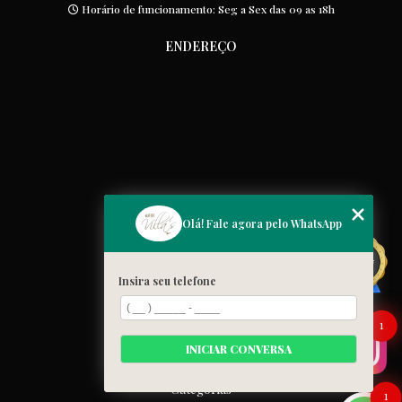
Horário de funcionamento: Seg a Sex das 09 as 18h
ENDEREÇO
MENU
Olá! Fale agora pelo WhatsApp
Home
Quem somos
Insira seu telefone
Cardápio
Blog
1
Galeria
INICIAR CONVERSA
Contato
Categorias
1