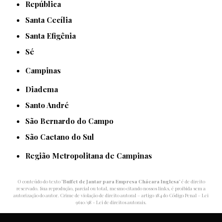
República
Santa Cecília
Santa Efigênia
Sé
Campinas
Diadema
Santo André
São Bernardo do Campo
São Caetano do Sul
Região Metropolitana de Campinas
O conteúdo do texto "
Buffet de Jantar para Empresa Chácara Inglesa
" é de direito
reservado. Sua reprodução, parcial ou total, mesmo citando nossos links, é proibida sem a
autorização do autor. Crime de violação de direito autoral – artigo 184 do Código Penal –
Lei
9610/98 - Lei de direitos autorais
.