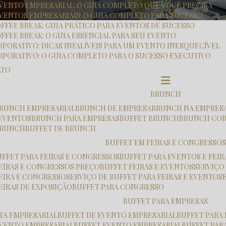
 EVENTO EMPRESARIAL: O GUIA COMPLETO QUE VOCÊ PRECISA
EVENTOS EMPRESARIAIS: O GUIA COMPLETO PARA SUCESSO
OFFEE BREAK: GUIA PRÁTICO PARA EVENTOS DE SUCESSO
FFEE BREAK: O GUIA ESSENCIAL PARA SEU EVENTO
RPORATIVO: DICAS INFALÍVEIS PARA UM EVENTO INESQUECÍVEL
RPORATIVO: O GUIA COMPLETO PARA O SUCESSO EXECUTIVO
ATO
BRUNCH
 BRUNCH EMPRESARIAL
BRUNCH DE EMPRESA
BRUNCH NA EMPRES
 EVENTOS
BRUNCH PARA EMPRESAS
BUFFET BRUNCH
BRUNCH CO
 BRUNCH
BUFFET DE BRUNCH
BUFFET EM FEIRAS E CONGRESSOS
UFFET PARA FEIRAS E CONGRESSOS
BUFFET PARA EVENTOS E FEIR
FEIRAS E CONGRESSOS PREÇO
BUFFET FEIRAS E EVENTOS
SERVIÇO
FEIRA E CONGRESSO
SERVIÇO DE BUFFET PARA FEIRAS E EVENTOS
FEIRAS DE EXPOSIÇÃO
BUFFET PARA CONGRESSO
BUFFET PARA EMPRESAS
STA EMPRESARIAL
BUFFET DE EVENTO EMPRESARIAL
BUFFET PARA
 EVENTO EMPRESARIAL
BUFFET EVENTO EMPRESARIAL
BUFFET PA