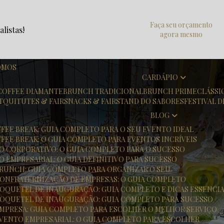
Faça seu orçamento
listas!
agora mesmo
OMOS
CARDÁPIO
COFFEE DIAMANTE
BRUNCH TRADICIONAL
BRUNCH PRIME
CLÁSS
T
QUITUTES & FAIR
SNACKS & FAIR
STAND DO SABORES
FESTIVAL 
BLOG
FFEE BREAK: GUIA COMPLETO PARA O SEU EVENTO IDEAL
FFEE BREAK: O GUIA COMPLETO PARA EVENTOS INCRÍVEIS
TO CORPORATIVO: O GUIA COMPLETO PARA O SUCESSO
O EMPRESARIAL: O GUIA DEFINITIVO PARA SUCESSO
 BRUNCH: GUIA COMPLETO PARA ORGANIZAR O SEU
 CONFRATERNIZAÇÃO DE EMPRESAS: O GUIA COMPLETO
 COQUETEL DE INAUGURAÇÃO: GUIA COMPLETO E DICAS ESSENCIA
 COQUETEL DE INAUGURAÇÃO: GUIA COMPLETO PARA SUCESSO
 EMPRESA: GUIA COMPLETO PARA ESCOLHER O MELHOR SERVIÇO
 EVENTO EMPRESARIAL: O GUIA COMPLETO PARA ESCOLHER