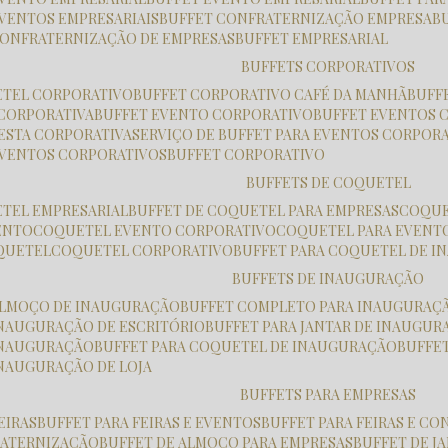
EVENTOS EMPRESARIAIS
BUFFET CONFRATERNIZAÇÃO EMPRESA
 CONFRATERNIZAÇÃO DE EMPRESAS
BUFFET EMPRESARIAL
BUFFETS CORPORATIVOS
ETEL CORPORATIVO
BUFFET CORPORATIVO CAFÉ DA MANHÃ
BUF
 CORPORATIVA
BUFFET EVENTO CORPORATIVO
BUFFET EVENTOS 
FESTA CORPORATIVA
SERVIÇO DE BUFFET PARA EVENTOS CORPOR
 EVENTOS CORPORATIVOS
BUFFET CORPORATIVO
BUFFETS DE COQUETEL
ETEL EMPRESARIAL
BUFFET DE COQUETEL PARA EMPRESAS
COQU
ENTO
COQUETEL EVENTO CORPORATIVO
COQUETEL PARA EVENT
OQUETEL
COQUETEL CORPORATIVO
BUFFET PARA COQUETEL DE 
BUFFETS DE INAUGURAÇÃO
 ALMOÇO DE INAUGURAÇÃO
BUFFET COMPLETO PARA INAUGURAÇ
 INAUGURAÇÃO DE ESCRITÓRIO
BUFFET PARA JANTAR DE INAUGU
 INAUGURAÇÃO
BUFFET PARA COQUETEL DE INAUGURAÇÃO
BUFFE
INAUGURAÇÃO DE LOJA
BUFFETS PARA EMPRESAS
FEIRAS
BUFFET PARA FEIRAS E EVENTOS
BUFFET PARA FEIRAS E C
RATERNIZAÇÃO
BUFFET DE ALMOÇO PARA EMPRESAS
BUFFET DE 