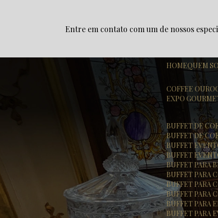
Entre em contato com um de nossos especia
HOME
QUEM S
COFFEE OURO
EXPO GOURME
BUFFET DE CO
BUFFET DE CO
BUFFET EVEN
BUFFET EVENT
BUFFET PARA
BUFFET PARA
BUFFET PARA
BUFFET PARA
BUFFET PARA
BUFFET PARA