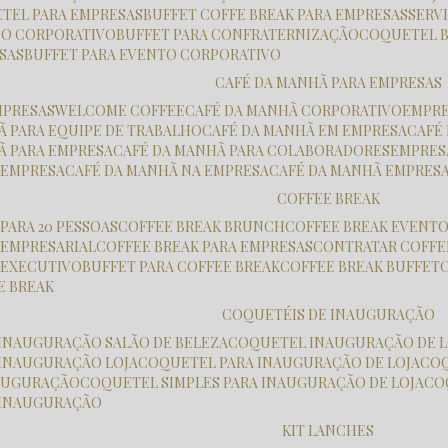
ETEL PARA EMPRESAS
BUFFET COFFE BREAK PARA EMPRESAS
SER
ÇO CORPORATIVO
BUFFET PARA CONFRATERNIZAÇÃO
COQUETEL 
ESAS
BUFFET PARA EVENTO CORPORATIVO
CAFÉ DA MANHÃ PARA EMPRESAS
MPRESAS
WELCOME COFFEE
CAFÉ DA MANHÃ CORPORATIVO
EMPR
HÃ PARA EQUIPE DE TRABALHO
CAFÉ DA MANHÃ EM EMPRESA
CAF
HÃ PARA EMPRESA
CAFÉ DA MANHÃ PARA COLABORADORES
EMPRE
K EMPRESA
CAFÉ DA MANHÃ NA EMPRESA
CAFÉ DA MANHÃ EMPRES
COFFEE BREAK
 PARA 20 PESSOAS
COFFEE BREAK BRUNCH
COFFEE BREAK EVENT
K EMPRESARIAL
COFFEE BREAK PARA EMPRESAS
CONTRATAR COFFE
K EXECUTIVO
BUFFET PARA COFFEE BREAK
COFFEE BREAK BUFFET
E BREAK
COQUETÉIS DE INAUGURAÇÃO
 INAUGURAÇÃO SALÃO DE BELEZA
COQUETEL INAUGURAÇÃO DE L
 INAUGURAÇÃO LOJA
COQUETEL PARA INAUGURAÇÃO DE LOJA
CO
NAUGURAÇÃO
COQUETEL SIMPLES PARA INAUGURAÇÃO DE LOJA
C
 INAUGURAÇÃO
KIT LANCHES