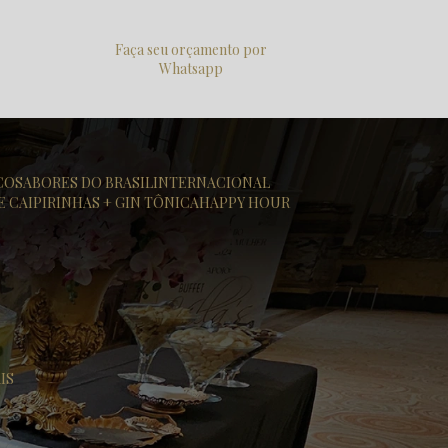
Faça seu orçamento por
Whatsapp
ICO
SABORES DO BRASIL
INTERNACIONAL
DE CAIPIRINHAS + GIN TÔNICA
HAPPY HOUR
IS