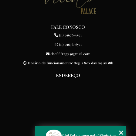
FALE CONOSCO
(11) 91676-6591
(11) 91676-6591
chef.f.fraga@gmail.com
Horário de funcionamento: Seg a Sex das 09 as 18h
ENDEREÇO
MENU
Olá! Fale agora pelo WhatsApp