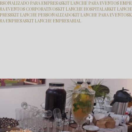
PERSONALIZADO PARA EMPRESAS
KIT LANCHE PARA EVENTOS EMPR
PARA EVENTOS CORPORATIVOS
KIT LANCHE HOSPITALAR
KIT LANC
XPRESS
KIT LANCHE PERSONALIZADO
KIT LANCHE PARA EVENTOS
ARA EMPRESAS
KIT LANCHE EMPRESARIAL
nizacao
servico de buffet para eventos valor parque vila prudente
s Valor Parque Vila Prudente