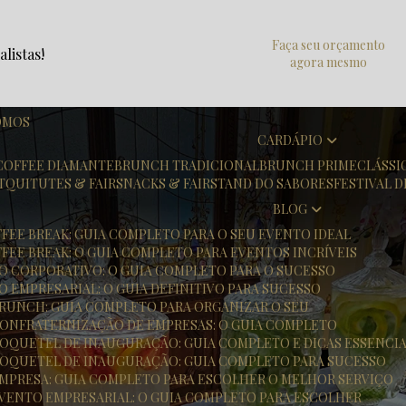
Faça seu orçamento
listas!
agora mesmo
OMOS
CARDÁPIO
COFFEE DIAMANTE
BRUNCH TRADICIONAL
BRUNCH PRIME
CLÁSS
T
QUITUTES & FAIR
SNACKS & FAIR
STAND DO SABORES
FESTIVAL 
BLOG
FFEE BREAK: GUIA COMPLETO PARA O SEU EVENTO IDEAL
FFEE BREAK: O GUIA COMPLETO PARA EVENTOS INCRÍVEIS
TO CORPORATIVO: O GUIA COMPLETO PARA O SUCESSO
O EMPRESARIAL: O GUIA DEFINITIVO PARA SUCESSO
 BRUNCH: GUIA COMPLETO PARA ORGANIZAR O SEU
 CONFRATERNIZAÇÃO DE EMPRESAS: O GUIA COMPLETO
 COQUETEL DE INAUGURAÇÃO: GUIA COMPLETO E DICAS ESSENCIA
 COQUETEL DE INAUGURAÇÃO: GUIA COMPLETO PARA SUCESSO
 EMPRESA: GUIA COMPLETO PARA ESCOLHER O MELHOR SERVIÇO
 EVENTO EMPRESARIAL: O GUIA COMPLETO PARA ESCOLHER