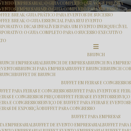
 EVENTO EMPRESARIAL: O GUIA COMPLETO QUE VOCÊ PRECISA
EVENTOS EMPRESARIAIS: O GUIA COMPLETO PARA SUCESSO
OFFEE BREAK: GUIA PRÁTICO PARA EVENTOS DE SUCESSO
FFEE BREAK: O GUIA ESSENCIAL PARA SEU EVENTO
RPORATIVO: DICAS INFALÍVEIS PARA UM EVENTO INESQUECÍVEL
RPORATIVO: O GUIA COMPLETO PARA O SUCESSO EXECUTIVO
ATO
BRUNCH
 BRUNCH EMPRESARIAL
BRUNCH DE EMPRESA
BRUNCH NA EMPRES
 EVENTOS
BRUNCH PARA EMPRESAS
BUFFET BRUNCH
BRUNCH CO
 BRUNCH
BUFFET DE BRUNCH
BUFFET EM FEIRAS E CONGRESSOS
UFFET PARA FEIRAS E CONGRESSOS
BUFFET PARA EVENTOS E FEIR
FEIRAS E CONGRESSOS PREÇO
BUFFET FEIRAS E EVENTOS
SERVIÇO
FEIRA E CONGRESSO
SERVIÇO DE BUFFET PARA FEIRAS E EVENTOS
FEIRAS DE EXPOSIÇÃO
BUFFET PARA CONGRESSO
BUFFET PARA EMPRESAS
STA EMPRESARIAL
BUFFET DE EVENTO EMPRESARIAL
BUFFET PARA
 EVENTO EMPRESARIAL
BUFFET EVENTO EMPRESARIAL
BUFFET PA