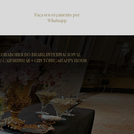
Faça seu orçamento por
Whatsapp
ICO
SABORES DO BRASIL
INTERNACIONAL
DE CAIPIRINHAS + GIN TÔNICA
HAPPY HOUR
IS