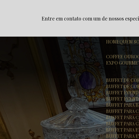
Entre em contato com um de nossos especia
HOME
QUEM S
COFFEE OURO
EXPO GOURME
BUFFET DE CO
BUFFET DE CO
BUFFET EVEN
BUFFET EVENT
BUFFET PARA
BUFFET PARA
BUFFET PARA
BUFFET PARA
BUFFET PARA
BUFFET PARA