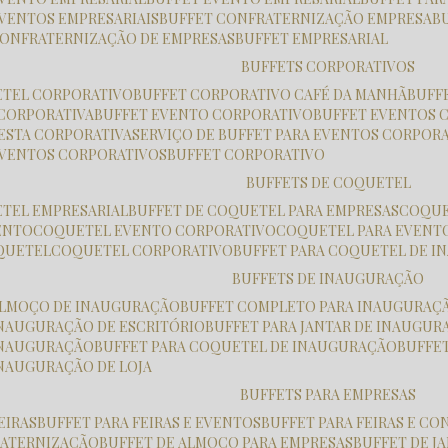
EVENTOS EMPRESARIAIS
BUFFET CONFRATERNIZAÇÃO EMPRESA
 CONFRATERNIZAÇÃO DE EMPRESAS
BUFFET EMPRESARIAL
BUFFETS CORPORATIVOS
ETEL CORPORATIVO
BUFFET CORPORATIVO CAFÉ DA MANHÃ
BUF
 CORPORATIVA
BUFFET EVENTO CORPORATIVO
BUFFET EVENTOS 
FESTA CORPORATIVA
SERVIÇO DE BUFFET PARA EVENTOS CORPOR
 EVENTOS CORPORATIVOS
BUFFET CORPORATIVO
BUFFETS DE COQUETEL
ETEL EMPRESARIAL
BUFFET DE COQUETEL PARA EMPRESAS
COQU
ENTO
COQUETEL EVENTO CORPORATIVO
COQUETEL PARA EVENT
OQUETEL
COQUETEL CORPORATIVO
BUFFET PARA COQUETEL DE 
BUFFETS DE INAUGURAÇÃO
 ALMOÇO DE INAUGURAÇÃO
BUFFET COMPLETO PARA INAUGURAÇ
 INAUGURAÇÃO DE ESCRITÓRIO
BUFFET PARA JANTAR DE INAUGU
 INAUGURAÇÃO
BUFFET PARA COQUETEL DE INAUGURAÇÃO
BUFFE
INAUGURAÇÃO DE LOJA
BUFFETS PARA EMPRESAS
FEIRAS
BUFFET PARA FEIRAS E EVENTOS
BUFFET PARA FEIRAS E C
RATERNIZAÇÃO
BUFFET DE ALMOÇO PARA EMPRESAS
BUFFET DE 