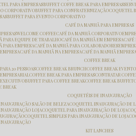
ETEL PARA EMPRESAS
BUFFET COFFE BREAK PARA EMPRESAS
SER
ÇO CORPORATIVO
BUFFET PARA CONFRATERNIZAÇÃO
COQUETEL 
ESAS
BUFFET PARA EVENTO CORPORATIVO
CAFÉ DA MANHÃ PARA EMPRESAS
MPRESAS
WELCOME COFFEE
CAFÉ DA MANHÃ CORPORATIVO
EMPR
HÃ PARA EQUIPE DE TRABALHO
CAFÉ DA MANHÃ EM EMPRESA
CAF
HÃ PARA EMPRESA
CAFÉ DA MANHÃ PARA COLABORADORES
EMPRE
K EMPRESA
CAFÉ DA MANHÃ NA EMPRESA
CAFÉ DA MANHÃ EMPRES
COFFEE BREAK
 PARA 20 PESSOAS
COFFEE BREAK BRUNCH
COFFEE BREAK EVENT
K EMPRESARIAL
COFFEE BREAK PARA EMPRESAS
CONTRATAR COFFE
K EXECUTIVO
BUFFET PARA COFFEE BREAK
COFFEE BREAK BUFFET
E BREAK
COQUETÉIS DE INAUGURAÇÃO
 INAUGURAÇÃO SALÃO DE BELEZA
COQUETEL INAUGURAÇÃO DE L
 INAUGURAÇÃO LOJA
COQUETEL PARA INAUGURAÇÃO DE LOJA
CO
NAUGURAÇÃO
COQUETEL SIMPLES PARA INAUGURAÇÃO DE LOJA
C
 INAUGURAÇÃO
KIT LANCHES