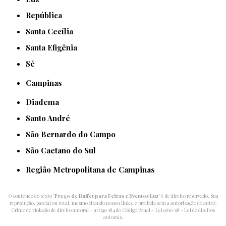
República
Santa Cecília
Santa Efigênia
Sé
Campinas
Diadema
Santo André
São Bernardo do Campo
São Caetano do Sul
Região Metropolitana de Campinas
O conteúdo do texto "
Preço de Buffet para Feiras e Eventos Luz
" é de direito reservado. Sua
reprodução, parcial ou total, mesmo citando nossos links, é proibida sem a autorização do autor.
Crime de violação de direito autoral – artigo 184 do Código Penal –
Lei 9610/98 - Lei de direitos
autorais
.