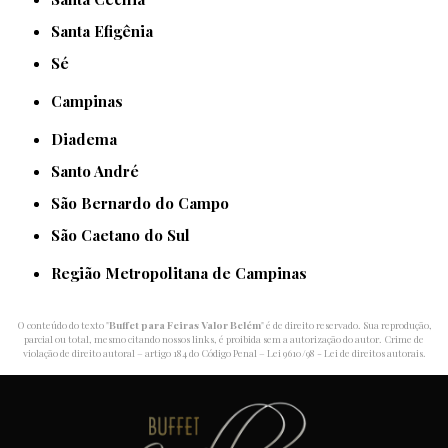
Santa Efigênia
Sé
Campinas
Diadema
Santo André
São Bernardo do Campo
São Caetano do Sul
Região Metropolitana de Campinas
O conteúdo do texto "
Buffet para Feiras Valor Belém
" é de direito reservado. Sua reprodução,
parcial ou total, mesmo citando nossos links, é proibida sem a autorização do autor. Crime de
violação de direito autoral – artigo 184 do Código Penal –
Lei 9610/98 - Lei de direitos autorais
.