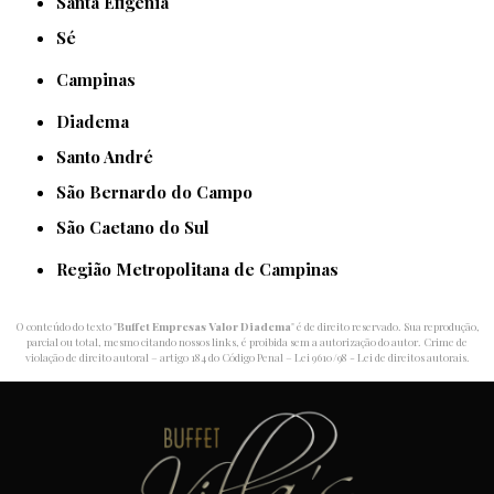
Santa Efigênia
Sé
Campinas
Diadema
Santo André
São Bernardo do Campo
São Caetano do Sul
Região Metropolitana de Campinas
O conteúdo do texto "
Buffet Empresas Valor Diadema
" é de direito reservado. Sua reprodução,
parcial ou total, mesmo citando nossos links, é proibida sem a autorização do autor. Crime de
violação de direito autoral – artigo 184 do Código Penal –
Lei 9610/98 - Lei de direitos autorais
.