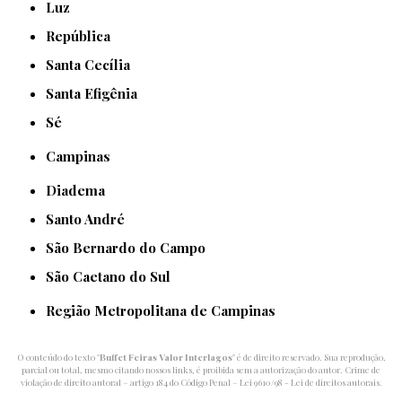
Luz
República
Santa Cecília
Santa Efigênia
Sé
Campinas
Diadema
Santo André
São Bernardo do Campo
São Caetano do Sul
Região Metropolitana de Campinas
O conteúdo do texto "
Buffet Feiras Valor Interlagos
" é de direito reservado. Sua reprodução,
parcial ou total, mesmo citando nossos links, é proibida sem a autorização do autor. Crime de
violação de direito autoral – artigo 184 do Código Penal –
Lei 9610/98 - Lei de direitos autorais
.