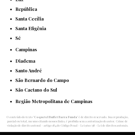
República
Santa Cecília
Santa Efigênia
Sé
Campinas
Diadema
Santo André
São Bernardo do Campo
São Caetano do Sul
Região Metropolitana de Campinas
O conteúdo do texto "
Coquetel Buffet Barra Funda
" é de direito reservado. Sua reprodução,
parcial ou total, mesmo citando nossos links, é proibida sem a autorização do autor. Crime de
violação de direito autoral – artigo 184 do Código Penal –
Lei 9610/98 - Lei de direitos autorais
.