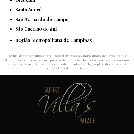
Diadema
Santo André
São Bernardo do Campo
São Caetano do Sul
Região Metropolitana de Campinas
O conteúdo do texto "
Buffet para Confraternização Valor Santana de Parnaíba
" é de
direito reservado. Sua reprodução, parcial ou total, mesmo citando nossos links, é proibida sem a
autorização do autor. Crime de violação de direito autoral – artigo 184 do Código Penal –
Lei
9610/98 - Lei de direitos autorais
.