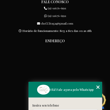
FALE CONOSCO
(11) 91676-6591
(11) 91676-6591
chef.f.fraga@gmail.com
Horário de funcionamento: Seg a Sex das 09 as 18h
ENDEREÇO
MENU
Olá! Fale agora pelo WhatsApp
Home
Quem somos
Insira seu telefone
Cardápio