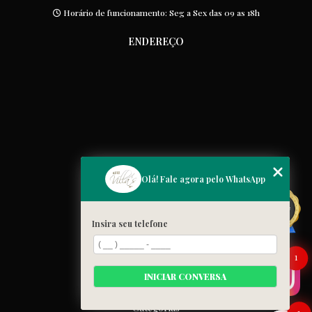
Horário de funcionamento: Seg a Sex das 09 as 18h
ENDEREÇO
MENU
Olá! Fale agora pelo WhatsApp
Home
Quem somos
Insira seu telefone
Cardápio
Blog
1
Galeria
INICIAR CONVERSA
Contato
Categorias