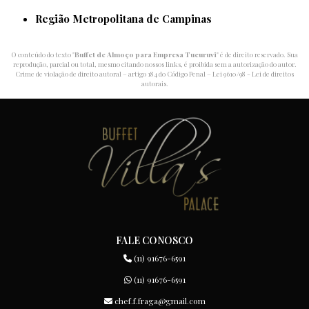
Região Metropolitana de Campinas
O conteúdo do texto "
Buffet de Almoço para Empresa Tucuruvi
" é de direito reservado. Sua
reprodução, parcial ou total, mesmo citando nossos links, é proibida sem a autorização do autor.
Crime de violação de direito autoral – artigo 184 do Código Penal –
Lei 9610/98 - Lei de direitos
autorais
.
FALE CONOSCO
(11) 91676-6591
(11) 91676-6591
chef.f.fraga@gmail.com