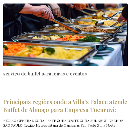
serviço de buffet para feiras e eventos
Principais regiões onde a Villa's Palace atende
Buffet de Almoço para Empresa Tucuruvi:
REGIÃO CENTRAL
ZONA LESTE
ZONA OESTE
ZONA SUL
ABCD
GRANDE
SÃO PAULO
Região Metropolitana de Campinas
São Paulo
Zona Norte