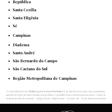
República
Santa Cecília
Santa Efigênia
Sé
Campinas
Diadema
Santo André
São Bernardo do Campo
São Caetano do Sul
Região Metropolitana de Campinas
O conteúdo do texto "
Buffet para Feiras Pirituba
" é de direito reservado. Sua reprodução,
parcial ou total, mesmo citando nossos links, é proibida sem a autorização do autor. Crime de
violação de direito autoral – artigo 184 do Código Penal –
Lei 9610/98 - Lei de direitos autorais
.