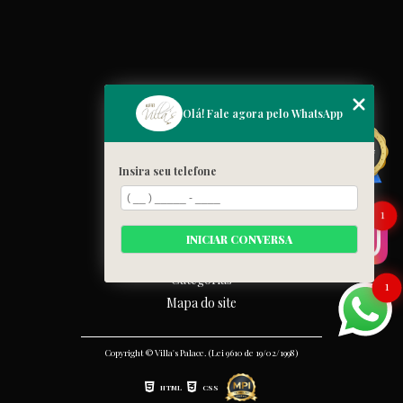
MENU
Olá! Fale agora pelo WhatsApp
Home
Quem somos
Insira seu telefone
Cardápio
Blog
1
Galeria
INICIAR CONVERSA
Contato
Categorias
1
Mapa do site
Copyright © Villa's Palace. (Lei 9610 de 19/02/1998)
HTML
CSS