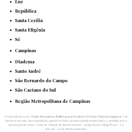
Luz
República
Santa Cecília
Santa Efigênia
Sé
Campinas
Diadema
Santo André
São Bernardo do Campo
São Caetano do Sul
Região Metropolitana de Campinas
O conteúdo do texto "
Onde Encontrar Buffet para Eventos e Feiras Chácara Inglesa
" é de
direito reservado. Sua reprodução, parcial ou total, mesmo citando nossos links, é proibida sem a
autorização do autor. Crime de violação de direito autoral – artigo 184 do Código Penal –
Lei
9610/98 - Lei de direitos autorais
.