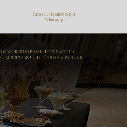
Faça seu orçamento por
Whatsapp
ICO
SABORES DO BRASIL
INTERNACIONAL
DE CAIPIRINHAS + GIN TÔNICA
HAPPY HOUR
IS