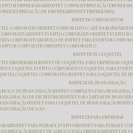
EVENTOS EMPRESARIAIS
BUFFET CONFRATERNIZAÇÃO EMPRESA
 CONFRATERNIZAÇÃO DE EMPRESAS
BUFFET EMPRESARIAL
BUFFETS CORPORATIVOS
ETEL CORPORATIVO
BUFFET CORPORATIVO CAFÉ DA MANHÃ
BUF
 CORPORATIVA
BUFFET EVENTO CORPORATIVO
BUFFET EVENTOS 
FESTA CORPORATIVA
SERVIÇO DE BUFFET PARA EVENTOS CORPOR
 EVENTOS CORPORATIVOS
BUFFET CORPORATIVO
BUFFETS DE COQUETEL
ETEL EMPRESARIAL
BUFFET DE COQUETEL PARA EMPRESAS
COQU
ENTO
COQUETEL EVENTO CORPORATIVO
COQUETEL PARA EVENT
OQUETEL
COQUETEL CORPORATIVO
BUFFET PARA COQUETEL DE 
BUFFETS DE INAUGURAÇÃO
 ALMOÇO DE INAUGURAÇÃO
BUFFET COMPLETO PARA INAUGURAÇ
 INAUGURAÇÃO DE ESCRITÓRIO
BUFFET PARA JANTAR DE INAUGU
 INAUGURAÇÃO
BUFFET PARA COQUETEL DE INAUGURAÇÃO
BUFFE
INAUGURAÇÃO DE LOJA
BUFFETS PARA EMPRESAS
FEIRAS
BUFFET PARA FEIRAS E EVENTOS
BUFFET PARA FEIRAS E C
RATERNIZAÇÃO
BUFFET DE ALMOÇO PARA EMPRESAS
BUFFET DE 