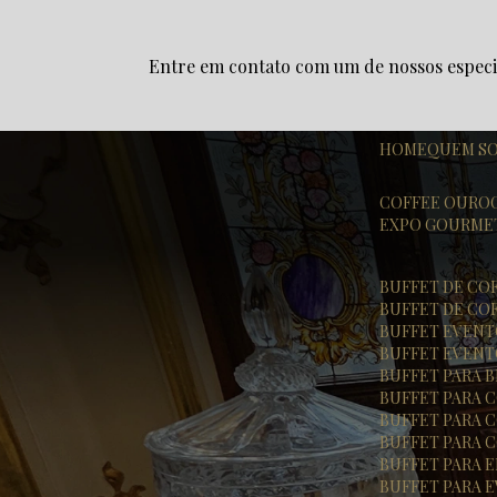
Entre em contato com um de nossos especia
HOME
QUEM S
COFFEE OURO
EXPO GOURME
BUFFET DE CO
BUFFET DE CO
BUFFET EVEN
BUFFET EVENT
BUFFET PARA
BUFFET PARA
BUFFET PARA
BUFFET PARA
BUFFET PARA
BUFFET PARA