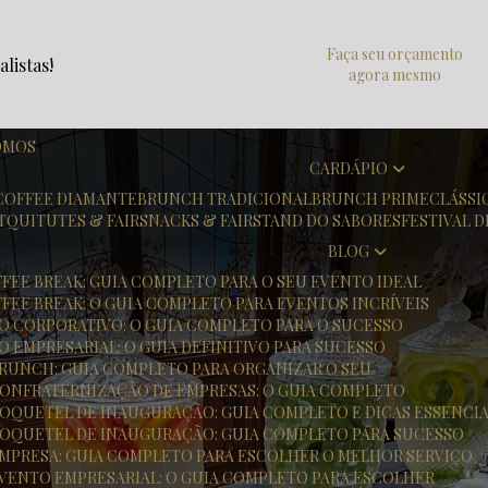
Faça seu orçamento
listas!
agora mesmo
OMOS
CARDÁPIO
COFFEE DIAMANTE
BRUNCH TRADICIONAL
BRUNCH PRIME
CLÁSS
T
QUITUTES & FAIR
SNACKS & FAIR
STAND DO SABORES
FESTIVAL 
BLOG
FFEE BREAK: GUIA COMPLETO PARA O SEU EVENTO IDEAL
FFEE BREAK: O GUIA COMPLETO PARA EVENTOS INCRÍVEIS
TO CORPORATIVO: O GUIA COMPLETO PARA O SUCESSO
O EMPRESARIAL: O GUIA DEFINITIVO PARA SUCESSO
 BRUNCH: GUIA COMPLETO PARA ORGANIZAR O SEU
 CONFRATERNIZAÇÃO DE EMPRESAS: O GUIA COMPLETO
 COQUETEL DE INAUGURAÇÃO: GUIA COMPLETO E DICAS ESSENCIA
 COQUETEL DE INAUGURAÇÃO: GUIA COMPLETO PARA SUCESSO
 EMPRESA: GUIA COMPLETO PARA ESCOLHER O MELHOR SERVIÇO
 EVENTO EMPRESARIAL: O GUIA COMPLETO PARA ESCOLHER