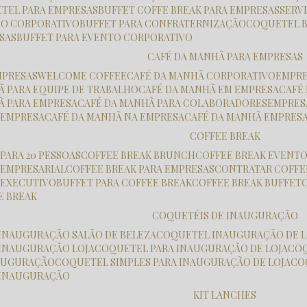
ETEL PARA EMPRESAS
BUFFET COFFE BREAK PARA EMPRESAS
SER
ÇO CORPORATIVO
BUFFET PARA CONFRATERNIZAÇÃO
COQUETEL 
ESAS
BUFFET PARA EVENTO CORPORATIVO
CAFÉ DA MANHÃ PARA EMPRESAS
MPRESAS
WELCOME COFFEE
CAFÉ DA MANHÃ CORPORATIVO
EMPR
HÃ PARA EQUIPE DE TRABALHO
CAFÉ DA MANHÃ EM EMPRESA
CAF
HÃ PARA EMPRESA
CAFÉ DA MANHÃ PARA COLABORADORES
EMPRE
K EMPRESA
CAFÉ DA MANHÃ NA EMPRESA
CAFÉ DA MANHÃ EMPRES
COFFEE BREAK
 PARA 20 PESSOAS
COFFEE BREAK BRUNCH
COFFEE BREAK EVENT
K EMPRESARIAL
COFFEE BREAK PARA EMPRESAS
CONTRATAR COFFE
K EXECUTIVO
BUFFET PARA COFFEE BREAK
COFFEE BREAK BUFFET
E BREAK
COQUETÉIS DE INAUGURAÇÃO
 INAUGURAÇÃO SALÃO DE BELEZA
COQUETEL INAUGURAÇÃO DE L
 INAUGURAÇÃO LOJA
COQUETEL PARA INAUGURAÇÃO DE LOJA
CO
NAUGURAÇÃO
COQUETEL SIMPLES PARA INAUGURAÇÃO DE LOJA
C
 INAUGURAÇÃO
KIT LANCHES