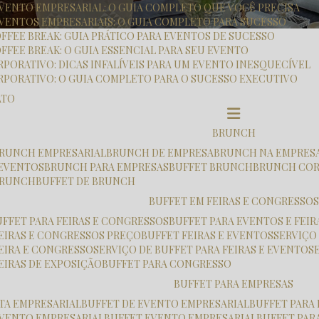
 EVENTO EMPRESARIAL: O GUIA COMPLETO QUE VOCÊ PRECISA
EVENTOS EMPRESARIAIS: O GUIA COMPLETO PARA SUCESSO
OFFEE BREAK: GUIA PRÁTICO PARA EVENTOS DE SUCESSO
FFEE BREAK: O GUIA ESSENCIAL PARA SEU EVENTO
RPORATIVO: DICAS INFALÍVEIS PARA UM EVENTO INESQUECÍVEL
RPORATIVO: O GUIA COMPLETO PARA O SUCESSO EXECUTIVO
ATO
BRUNCH
 BRUNCH EMPRESARIAL
BRUNCH DE EMPRESA
BRUNCH NA EMPRES
 EVENTOS
BRUNCH PARA EMPRESAS
BUFFET BRUNCH
BRUNCH CO
 BRUNCH
BUFFET DE BRUNCH
BUFFET EM FEIRAS E CONGRESSOS
UFFET PARA FEIRAS E CONGRESSOS
BUFFET PARA EVENTOS E FEIR
FEIRAS E CONGRESSOS PREÇO
BUFFET FEIRAS E EVENTOS
SERVIÇO
FEIRA E CONGRESSO
SERVIÇO DE BUFFET PARA FEIRAS E EVENTOS
FEIRAS DE EXPOSIÇÃO
BUFFET PARA CONGRESSO
BUFFET PARA EMPRESAS
STA EMPRESARIAL
BUFFET DE EVENTO EMPRESARIAL
BUFFET PARA
 EVENTO EMPRESARIAL
BUFFET EVENTO EMPRESARIAL
BUFFET PA