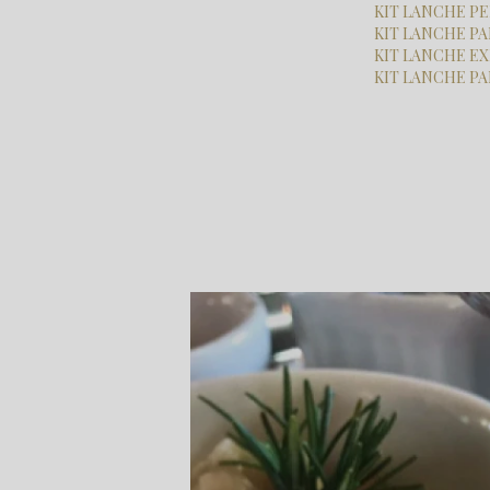
KIT LANCHE 
KIT LANCHE 
KIT LANCHE E
KIT LANCHE P
Home
Categorias
buffets para empresas
coquetel buffet
p
Preço de Coquetel Buffet Per