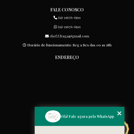
FALE CONOSCO
(11) 91676-6591
(11) 91676-6591
chef.f.fraga@gmail.com
Horário de funcionamento: Seg a Sex das 09 as 18h
ENDEREÇO
MENU
Olá! Fale agora pelo WhatsApp
Home
Quem somos