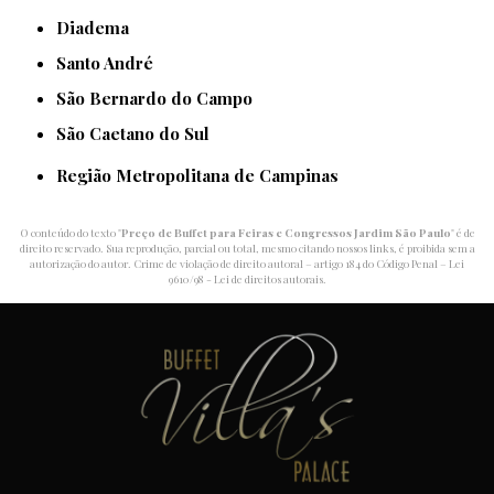
Diadema
Santo André
São Bernardo do Campo
São Caetano do Sul
Região Metropolitana de Campinas
O conteúdo do texto "
Preço de Buffet para Feiras e Congressos Jardim São Paulo
" é de
direito reservado. Sua reprodução, parcial ou total, mesmo citando nossos links, é proibida sem a
autorização do autor. Crime de violação de direito autoral – artigo 184 do Código Penal –
Lei
9610/98 - Lei de direitos autorais
.