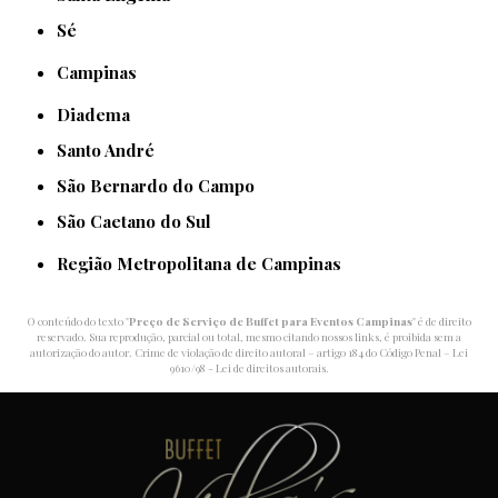
Sé
Campinas
Diadema
Santo André
São Bernardo do Campo
São Caetano do Sul
Região Metropolitana de Campinas
O conteúdo do texto "
Preço de Serviço de Buffet para Eventos Campinas
" é de direito
reservado. Sua reprodução, parcial ou total, mesmo citando nossos links, é proibida sem a
autorização do autor. Crime de violação de direito autoral – artigo 184 do Código Penal –
Lei
9610/98 - Lei de direitos autorais
.