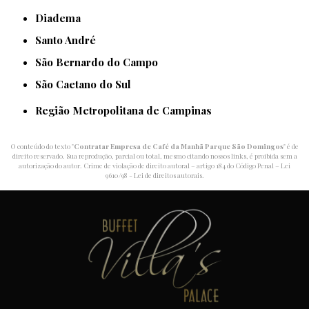
Diadema
Santo André
São Bernardo do Campo
São Caetano do Sul
Região Metropolitana de Campinas
O conteúdo do texto "
Contratar Empresa de Café da Manhã Parque São Domingos
" é de
direito reservado. Sua reprodução, parcial ou total, mesmo citando nossos links, é proibida sem a
autorização do autor. Crime de violação de direito autoral – artigo 184 do Código Penal –
Lei
9610/98 - Lei de direitos autorais
.