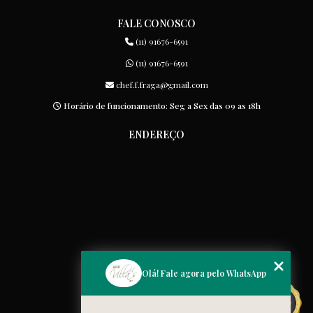
FALE CONOSCO
(11) 91676-6591
(11) 91676-6591
chef.f.fraga@gmail.com
Horário de funcionamento: Seg a Sex das 09 as 18h
ENDEREÇO
MENU
Olá! Fale agora pelo WhatsApp
Home
Quem somos