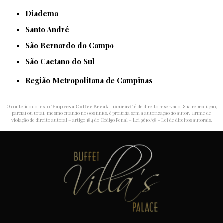
Diadema
Santo André
São Bernardo do Campo
São Caetano do Sul
Região Metropolitana de Campinas
O conteúdo do texto "
Empresa Coffee Break Tucuruvi
" é de direito reservado. Sua reprodução,
parcial ou total, mesmo citando nossos links, é proibida sem a autorização do autor. Crime de
violação de direito autoral – artigo 184 do Código Penal –
Lei 9610/98 - Lei de direitos autorais
.