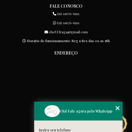
FALE CONOSCO
(11) 91676-6591
(11) 91676-6591
chef.f.fraga@gmail.com
Horário de funcionamento: Seg a Sex das 09 as 18h
ENDEREÇO
MENU
Olá! Fale agora pelo WhatsApp
Home
Quem somos
Insira seu telefone