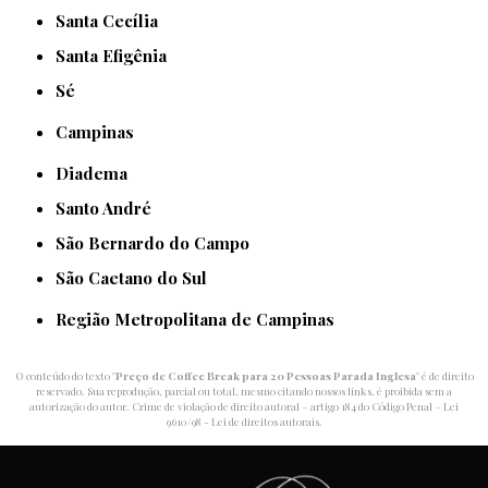
Santa Cecília
Santa Efigênia
Sé
Campinas
Diadema
Santo André
São Bernardo do Campo
São Caetano do Sul
Região Metropolitana de Campinas
O conteúdo do texto "
Preço de Coffee Break para 20 Pessoas Parada Inglesa
" é de direito
reservado. Sua reprodução, parcial ou total, mesmo citando nossos links, é proibida sem a
autorização do autor. Crime de violação de direito autoral – artigo 184 do Código Penal –
Lei
9610/98 - Lei de direitos autorais
.