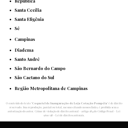
República
Santa Cecília
Santa Efigênia
Sé
Campinas
Diadema
Santo André
São Bernardo do Campo
São Caetano do Sul
Região Metropolitana de Campinas
O conteúdo do texto "
Coquetel de Inauguração de Loja Cotação Pompéia
" é de direito
reservado. Sua reprodução, parcial ou total, mesmo citando nossos links, é proibida sem a
autorização do autor. Crime de violação de direito autoral – artigo 184 do Código Penal –
Lei
9610/98 - Lei de direitos autorais
.