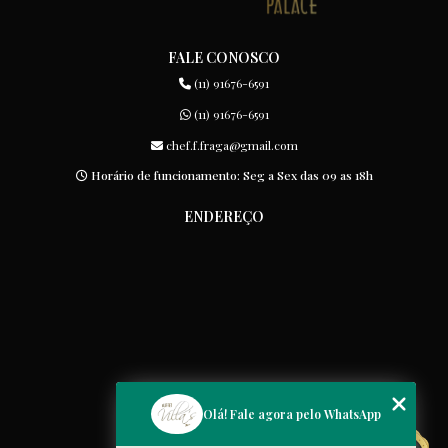
FALE CONOSCO
(11) 91676-6591
(11) 91676-6591
chef.f.fraga@gmail.com
Horário de funcionamento: Seg a Sex das 09 as 18h
ENDEREÇO
MENU
Olá! Fale agora pelo WhatsApp
Home