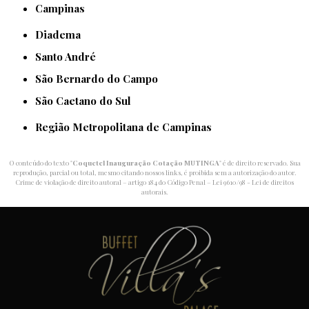
Campinas
Diadema
Santo André
São Bernardo do Campo
São Caetano do Sul
Região Metropolitana de Campinas
O conteúdo do texto "
Coquetel Inauguração Cotação MUTINGA
" é de direito reservado. Sua
reprodução, parcial ou total, mesmo citando nossos links, é proibida sem a autorização do autor.
Crime de violação de direito autoral – artigo 184 do Código Penal –
Lei 9610/98 - Lei de direitos
autorais
.