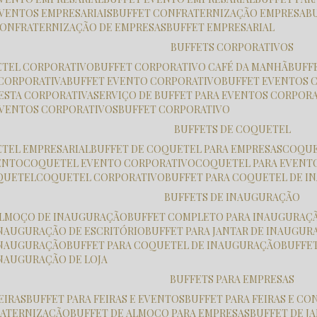
EVENTOS EMPRESARIAIS
BUFFET CONFRATERNIZAÇÃO EMPRESA
 CONFRATERNIZAÇÃO DE EMPRESAS
BUFFET EMPRESARIAL
BUFFETS CORPORATIVOS
ETEL CORPORATIVO
BUFFET CORPORATIVO CAFÉ DA MANHÃ
BUF
 CORPORATIVA
BUFFET EVENTO CORPORATIVO
BUFFET EVENTOS 
FESTA CORPORATIVA
SERVIÇO DE BUFFET PARA EVENTOS CORPOR
 EVENTOS CORPORATIVOS
BUFFET CORPORATIVO
BUFFETS DE COQUETEL
ETEL EMPRESARIAL
BUFFET DE COQUETEL PARA EMPRESAS
COQU
ENTO
COQUETEL EVENTO CORPORATIVO
COQUETEL PARA EVENT
OQUETEL
COQUETEL CORPORATIVO
BUFFET PARA COQUETEL DE 
BUFFETS DE INAUGURAÇÃO
 ALMOÇO DE INAUGURAÇÃO
BUFFET COMPLETO PARA INAUGURAÇ
 INAUGURAÇÃO DE ESCRITÓRIO
BUFFET PARA JANTAR DE INAUGU
 INAUGURAÇÃO
BUFFET PARA COQUETEL DE INAUGURAÇÃO
BUFFE
INAUGURAÇÃO DE LOJA
BUFFETS PARA EMPRESAS
FEIRAS
BUFFET PARA FEIRAS E EVENTOS
BUFFET PARA FEIRAS E C
RATERNIZAÇÃO
BUFFET DE ALMOÇO PARA EMPRESAS
BUFFET DE 