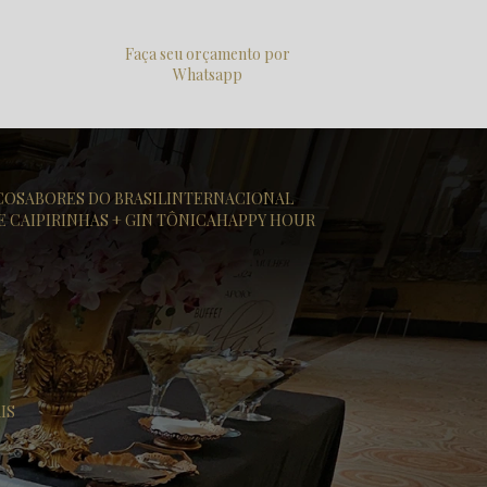
Faça seu orçamento por
Whatsapp
ICO
SABORES DO BRASIL
INTERNACIONAL
DE CAIPIRINHAS + GIN TÔNICA
HAPPY HOUR
IS