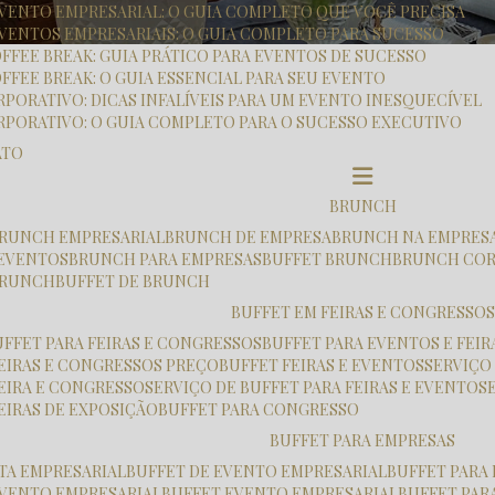
 EVENTO EMPRESARIAL: O GUIA COMPLETO QUE VOCÊ PRECISA
EVENTOS EMPRESARIAIS: O GUIA COMPLETO PARA SUCESSO
OFFEE BREAK: GUIA PRÁTICO PARA EVENTOS DE SUCESSO
FFEE BREAK: O GUIA ESSENCIAL PARA SEU EVENTO
RPORATIVO: DICAS INFALÍVEIS PARA UM EVENTO INESQUECÍVEL
RPORATIVO: O GUIA COMPLETO PARA O SUCESSO EXECUTIVO
ATO
BRUNCH
 BRUNCH EMPRESARIAL
BRUNCH DE EMPRESA
BRUNCH NA EMPRES
 EVENTOS
BRUNCH PARA EMPRESAS
BUFFET BRUNCH
BRUNCH CO
 BRUNCH
BUFFET DE BRUNCH
BUFFET EM FEIRAS E CONGRESSOS
UFFET PARA FEIRAS E CONGRESSOS
BUFFET PARA EVENTOS E FEIR
FEIRAS E CONGRESSOS PREÇO
BUFFET FEIRAS E EVENTOS
SERVIÇO
FEIRA E CONGRESSO
SERVIÇO DE BUFFET PARA FEIRAS E EVENTOS
FEIRAS DE EXPOSIÇÃO
BUFFET PARA CONGRESSO
BUFFET PARA EMPRESAS
STA EMPRESARIAL
BUFFET DE EVENTO EMPRESARIAL
BUFFET PARA
 EVENTO EMPRESARIAL
BUFFET EVENTO EMPRESARIAL
BUFFET PA