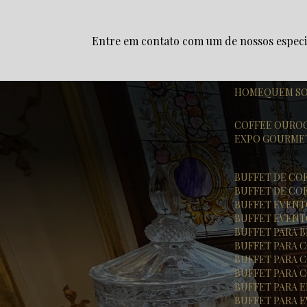
Entre em contato com um de nossos especia
HOME
QUEM S
COFFEE OURO
EXPO GOURME
BUFFET DE CO
BUFFET DE CO
BUFFET EVEN
BUFFET EVENT
BUFFET PARA
BUFFET PARA
BUFFET PARA
BUFFET PARA
BUFFET PARA
BUFFET PARA