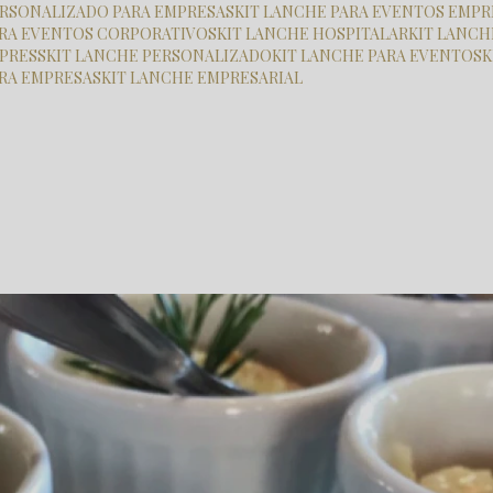
PERSONALIZADO PARA EMPRESAS
KIT LANCHE PARA EVENTOS EMPR
PARA EVENTOS CORPORATIVOS
KIT LANCHE HOSPITALAR
KIT LANC
XPRESS
KIT LANCHE PERSONALIZADO
KIT LANCHE PARA EVENTOS
ARA EMPRESAS
KIT LANCHE EMPRESARIAL
 inauguracao de loja
coquetel inauguracao loja santana de parnaiba
antana de Parnaíba