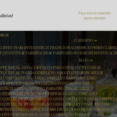
Faça seu orçamento
listas!
agora mesmo
OMOS
CARDÁPIO
COFFEE DIAMANTE
BRUNCH TRADICIONAL
BRUNCH PRIME
CLÁSS
T
QUITUTES & FAIR
SNACKS & FAIR
STAND DO SABORES
FESTIVAL 
BLOG
FFEE BREAK: GUIA COMPLETO PARA O SEU EVENTO IDEAL
FFEE BREAK: O GUIA COMPLETO PARA EVENTOS INCRÍVEIS
TO CORPORATIVO: O GUIA COMPLETO PARA O SUCESSO
O EMPRESARIAL: O GUIA DEFINITIVO PARA SUCESSO
 BRUNCH: GUIA COMPLETO PARA ORGANIZAR O SEU
 CONFRATERNIZAÇÃO DE EMPRESAS: O GUIA COMPLETO
 COQUETEL DE INAUGURAÇÃO: GUIA COMPLETO E DICAS ESSENCIA
 COQUETEL DE INAUGURAÇÃO: GUIA COMPLETO PARA SUCESSO
 EMPRESA: GUIA COMPLETO PARA ESCOLHER O MELHOR SERVIÇO
 EVENTO EMPRESARIAL: O GUIA COMPLETO PARA ESCOLHER