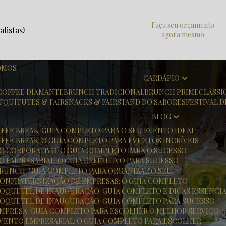
Faça seu orçamento
listas!
agora mesmo
OMOS
CARDÁPIO
COFFEE DIAMANTE
BRUNCH TRADICIONAL
BRUNCH PRIME
CLÁSS
T
QUITUTES & FAIR
SNACKS & FAIR
STAND DO SABORES
FESTIVAL 
BLOG
FFEE BREAK: GUIA COMPLETO PARA O SEU EVENTO IDEAL
FFEE BREAK: O GUIA COMPLETO PARA EVENTOS INCRÍVEIS
TO CORPORATIVO: O GUIA COMPLETO PARA O SUCESSO
O EMPRESARIAL: O GUIA DEFINITIVO PARA SUCESSO
 BRUNCH: GUIA COMPLETO PARA ORGANIZAR O SEU
 CONFRATERNIZAÇÃO DE EMPRESAS: O GUIA COMPLETO
 COQUETEL DE INAUGURAÇÃO: GUIA COMPLETO E DICAS ESSENCIA
 COQUETEL DE INAUGURAÇÃO: GUIA COMPLETO PARA SUCESSO
 EMPRESA: GUIA COMPLETO PARA ESCOLHER O MELHOR SERVIÇO
 EVENTO EMPRESARIAL: O GUIA COMPLETO PARA ESCOLHER