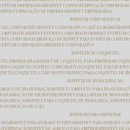
EVENTOS EMPRESARIAIS
BUFFET CONFRATERNIZAÇÃO EMPRESA
 CONFRATERNIZAÇÃO DE EMPRESAS
BUFFET EMPRESARIAL
BUFFETS CORPORATIVOS
ETEL CORPORATIVO
BUFFET CORPORATIVO CAFÉ DA MANHÃ
BUF
 CORPORATIVA
BUFFET EVENTO CORPORATIVO
BUFFET EVENTOS 
FESTA CORPORATIVA
SERVIÇO DE BUFFET PARA EVENTOS CORPOR
 EVENTOS CORPORATIVOS
BUFFET CORPORATIVO
BUFFETS DE COQUETEL
ETEL EMPRESARIAL
BUFFET DE COQUETEL PARA EMPRESAS
COQU
ENTO
COQUETEL EVENTO CORPORATIVO
COQUETEL PARA EVENT
OQUETEL
COQUETEL CORPORATIVO
BUFFET PARA COQUETEL DE 
BUFFETS DE INAUGURAÇÃO
 ALMOÇO DE INAUGURAÇÃO
BUFFET COMPLETO PARA INAUGURAÇ
 INAUGURAÇÃO DE ESCRITÓRIO
BUFFET PARA JANTAR DE INAUGU
 INAUGURAÇÃO
BUFFET PARA COQUETEL DE INAUGURAÇÃO
BUFFE
INAUGURAÇÃO DE LOJA
BUFFETS PARA EMPRESAS
FEIRAS
BUFFET PARA FEIRAS E EVENTOS
BUFFET PARA FEIRAS E C
RATERNIZAÇÃO
BUFFET DE ALMOÇO PARA EMPRESAS
BUFFET DE 