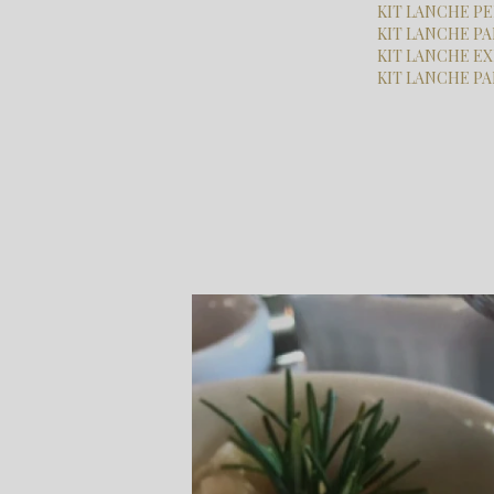
KIT LANCHE 
KIT LANCHE 
KIT LANCHE E
KIT LANCHE P
Home
Categorias
coqueteis de inauguracao
coquetel para
Qual o Valor de Coquetel Ina