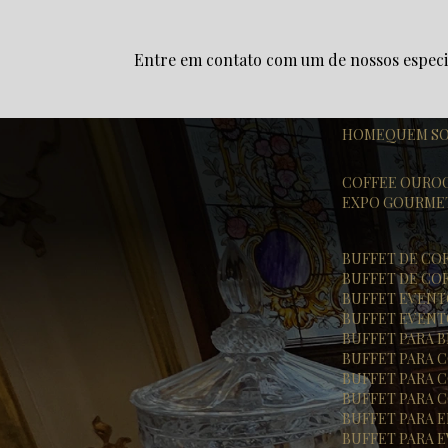
Entre em contato com um de nossos especia
HOME
QUEM S
COFFEE OURO
EXPO GOURME
BUFFET DE CO
BUFFET DE CO
BUFFET EVEN
BUFFET EVENT
BUFFET PARA
BUFFET PARA
BUFFET PARA
BUFFET PARA
BUFFET PARA
BUFFET PARA