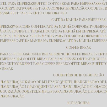
ETEL PARA EMPRESAS
BUFFET COFFE BREAK PARA EMPRESAS
SER
ÇO CORPORATIVO
BUFFET PARA CONFRATERNIZAÇÃO
COQUETEL 
ESAS
BUFFET PARA EVENTO CORPORATIVO
CAFÉ DA MANHÃ PARA EMPRESAS
MPRESAS
WELCOME COFFEE
CAFÉ DA MANHÃ CORPORATIVO
EMPR
HÃ PARA EQUIPE DE TRABALHO
CAFÉ DA MANHÃ EM EMPRESA
CAF
HÃ PARA EMPRESA
CAFÉ DA MANHÃ PARA COLABORADORES
EMPRE
K EMPRESA
CAFÉ DA MANHÃ NA EMPRESA
CAFÉ DA MANHÃ EMPRES
COFFEE BREAK
 PARA 20 PESSOAS
COFFEE BREAK BRUNCH
COFFEE BREAK EVENT
K EMPRESARIAL
COFFEE BREAK PARA EMPRESAS
CONTRATAR COFFE
K EXECUTIVO
BUFFET PARA COFFEE BREAK
COFFEE BREAK BUFFET
E BREAK
COQUETÉIS DE INAUGURAÇÃO
 INAUGURAÇÃO SALÃO DE BELEZA
COQUETEL INAUGURAÇÃO DE L
 INAUGURAÇÃO LOJA
COQUETEL PARA INAUGURAÇÃO DE LOJA
CO
NAUGURAÇÃO
COQUETEL SIMPLES PARA INAUGURAÇÃO DE LOJA
C
 INAUGURAÇÃO
KIT LANCHES