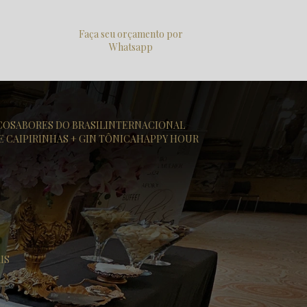
Faça seu orçamento por
Whatsapp
ICO
SABORES DO BRASIL
INTERNACIONAL
DE CAIPIRINHAS + GIN TÔNICA
HAPPY HOUR
IS