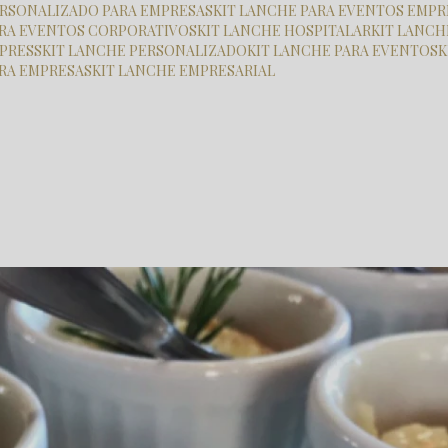
PERSONALIZADO PARA EMPRESAS
KIT LANCHE PARA EVENTOS EMPR
PARA EVENTOS CORPORATIVOS
KIT LANCHE HOSPITALAR
KIT LANC
XPRESS
KIT LANCHE PERSONALIZADO
KIT LANCHE PARA EVENTOS
ARA EMPRESAS
KIT LANCHE EMPRESARIAL
 inauguracao de loja
qual o valor de coquetel inauguracao de loja belem
uguração de Loja Belém