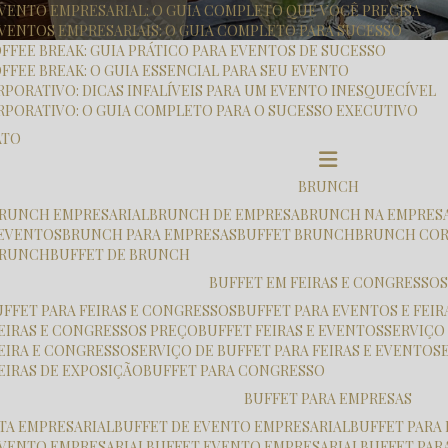
 EVENTO EMPRESARIAL: O GUIA COMPLETO QUE VOCÊ PRECISA
EVENTOS EMPRESARIAIS: O GUIA COMPLETO PARA SUCESSO
OFFEE BREAK: GUIA PRÁTICO PARA EVENTOS DE SUCESSO
FFEE BREAK: O GUIA ESSENCIAL PARA SEU EVENTO
RPORATIVO: DICAS INFALÍVEIS PARA UM EVENTO INESQUECÍVEL
RPORATIVO: O GUIA COMPLETO PARA O SUCESSO EXECUTIVO
ATO
BRUNCH
 BRUNCH EMPRESARIAL
BRUNCH DE EMPRESA
BRUNCH NA EMPRES
 EVENTOS
BRUNCH PARA EMPRESAS
BUFFET BRUNCH
BRUNCH CO
 BRUNCH
BUFFET DE BRUNCH
BUFFET EM FEIRAS E CONGRESSOS
UFFET PARA FEIRAS E CONGRESSOS
BUFFET PARA EVENTOS E FEIR
FEIRAS E CONGRESSOS PREÇO
BUFFET FEIRAS E EVENTOS
SERVIÇO
FEIRA E CONGRESSO
SERVIÇO DE BUFFET PARA FEIRAS E EVENTOS
FEIRAS DE EXPOSIÇÃO
BUFFET PARA CONGRESSO
BUFFET PARA EMPRESAS
STA EMPRESARIAL
BUFFET DE EVENTO EMPRESARIAL
BUFFET PARA
 EVENTO EMPRESARIAL
BUFFET EVENTO EMPRESARIAL
BUFFET PA