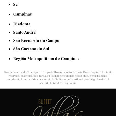
Sé
Campinas
Diadema
Santo André
São Bernardo do Campo
São Caetano do Sul
Região Metropolitana de Campinas
O conteúdo do texto "
Serviço de Coquetel Inauguração de Loja Consolação
" é de direito
reservado. Sua reprodução, parcial ou total, mesmo citando nossos links, é proibida sem a
autorização do autor. Crime de violação de direito autoral – artigo 184 do Código Penal –
Lei
9610/98 - Lei de direitos autorais
.