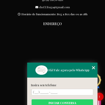
chef.f.fraga@gmail.com
Horário de funcionamento: Seg a Sex das 09 as 18h
ENDEREÇO
MENU
Olá! Fale agora pelo WhatsApp
Home
Quem somos
Insira seu telefone
Cardápio
Blog
1
Galeria
INICIAR CONVERSA