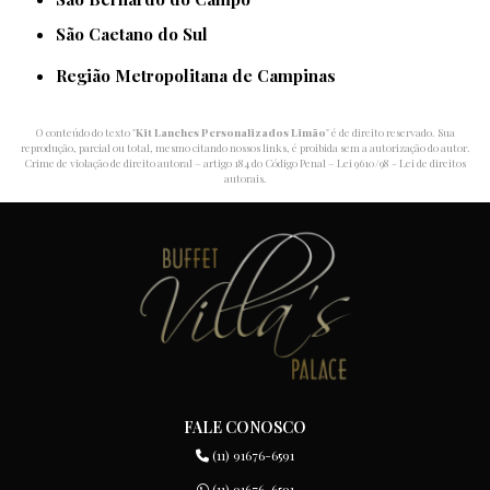
São Caetano do Sul
Região Metropolitana de Campinas
O conteúdo do texto "
Kit Lanches Personalizados Limão
" é de direito reservado. Sua
reprodução, parcial ou total, mesmo citando nossos links, é proibida sem a autorização do autor.
Crime de violação de direito autoral – artigo 184 do Código Penal –
Lei 9610/98 - Lei de direitos
autorais
.
FALE CONOSCO
(11) 91676-6591
(11) 91676-6591