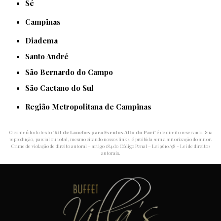
Sé
Campinas
Diadema
Santo André
São Bernardo do Campo
São Caetano do Sul
Região Metropolitana de Campinas
O conteúdo do texto "
Kit de Lanches para Eventos Alto do Pari
" é de direito reservado. Sua
reprodução, parcial ou total, mesmo citando nossos links, é proibida sem a autorização do autor.
Crime de violação de direito autoral – artigo 184 do Código Penal –
Lei 9610/98 - Lei de direitos
autorais
.