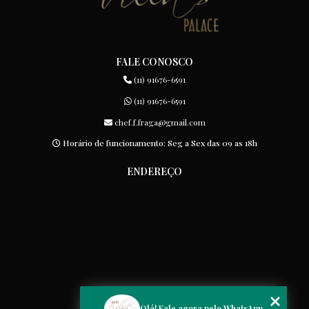
FALE CONOSCO
(11) 91676-6591
(11) 91676-6591
chef.f.fraga@gmail.com
Horário de funcionamento: Seg a Sex das 09 as 18h
ENDEREÇO
MENU
Olá! Fale agora pelo WhatsApp