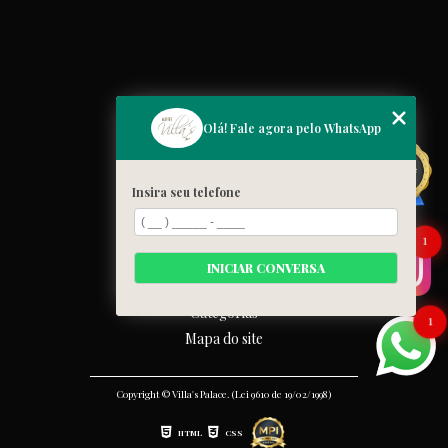
MENU
Olá! Fale agora pelo WhatsApp
Home
Quem somos
Insira seu telefone
Cardápio
Blog
1
Galeria
INICIAR CONVERSA
Contato
Categorias
1
Mapa do site
Copyright © Villa's Palace. (Lei 9610 de 19/02/1998)
HTML
CSS