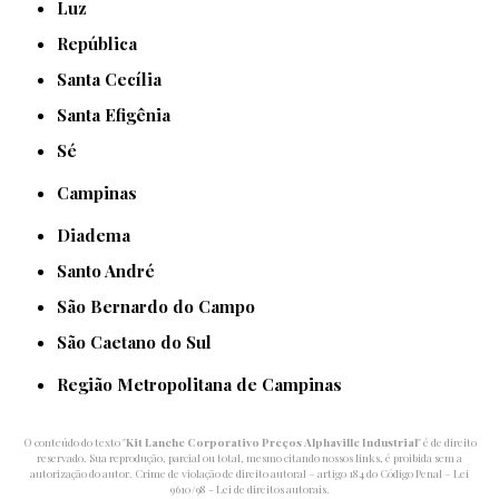
Luz
República
Santa Cecília
Santa Efigênia
Sé
Campinas
Diadema
Santo André
São Bernardo do Campo
São Caetano do Sul
Região Metropolitana de Campinas
O conteúdo do texto "
Kit Lanche Corporativo Preços Alphaville Industrial
" é de direito
reservado. Sua reprodução, parcial ou total, mesmo citando nossos links, é proibida sem a
autorização do autor. Crime de violação de direito autoral – artigo 184 do Código Penal –
Lei
9610/98 - Lei de direitos autorais
.